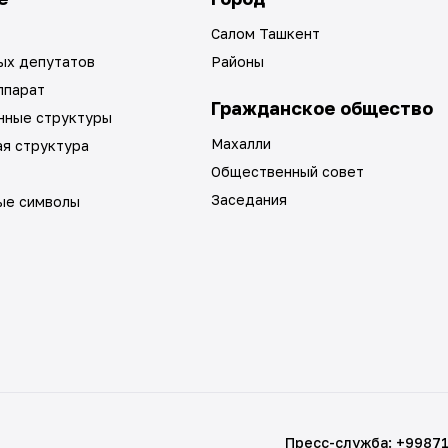
Салом Ташкент
ых депутатов
Районы
ппарат
Гражданское общество
нные структуры
Махалли
ая структура
Общественный совет
Заседания
ые символы
Пресс-служба
:
+9987