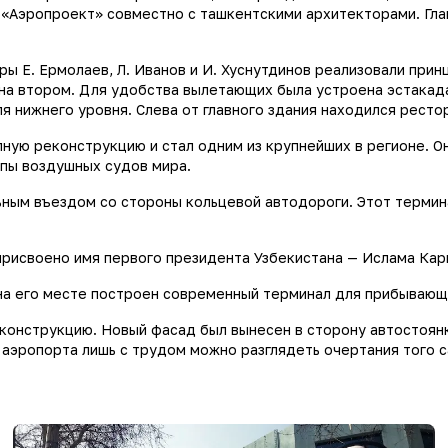
«Аэропроект» совместно с ташкентскими архитекторами. Гла
ры Е. Ермолаев, Л. Иванов и И. Хуснутдинов реализовали при
на втором. Для удобства вылетающих была устроена эстакада,
 нижнего уровня. Слева от главного здания находился ресто
ную реконструкцию и стал одним из крупнейших в регионе. 
ипы воздушных судов мира.
льным въездом со стороны кольцевой автодороги. Этот терми
рисвоено имя первого президента Узбекистана — Ислама Кар
 на его месте построен современный терминал для прибывающ
конструкцию. Новый фасад был вынесен в сторону автостоянк
 аэропорта лишь с трудом можно разглядеть очертания того с