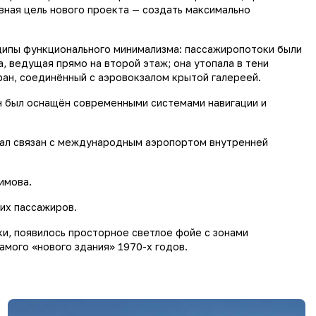
вная цель нового проекта — создать максимально
нципы функционального минимализма: пассажиропотоки были
 ведущая прямо на второй этаж; она утопала в тени
ран, соединённый с аэровокзалом крытой галереей.
Он был оснащён современными системами навигации и
нал связан с международным аэропортом внутренней
имова.
их пассажиров.
и, появилось просторное светлое фойе с зонами
амого «нового здания» 1970-х годов.