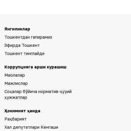
Янгиликлар
Тошкентдан гапирамиз
Эфирда Тошкент
Тошкент тинглайди
Коррупцияга қарши курашиш
Мақолалар
Мажлислар
Соҳалар бўйича норматив-ҳуқуқий
ҳужжатлар
Ҳокимият ҳақида
Раҳбарият
Халқ депутатлари Кенгаши