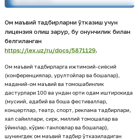
Ом маъвий тадбирларни ўтказиш учун
лицензия олиш зарур, бу қонунчилик билан
белгиланган
https://lex.uz/ru/docs/5871129
.
Ом маъвий тадбирларга ижтимоий-сиёсий
(конференциялар, қурултойлар ва бошқалар),
маданий-ом маъвий ва томошабинлик
дастурлари 100 ва ундан ортиқ одам иштирокида
(мусиқий, адабий ва бошқа фестиваллар,
концертлар, театр, спорт, реклама тадбирлари,
халқ сайиллари, сирк, миллий томошалар ва
ўйинлар, кўрик-танловлар ва бошқалар),
шунингдек ом маъвий тадбир ўтказиладиган