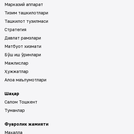
Марказий аппарат
Тизим ташкилотлари
Ташкилот тузилмаси
Стратегия
Давлат рамзлари
Матбуот хизмати
Бўш иш ўринлари
Мажлислар
Ҳужжатлар
Алоқа маълумотлари
Шаҳар
Салом Тошкент
Туманлар
Фуқаролик жамияти
Маҳалла