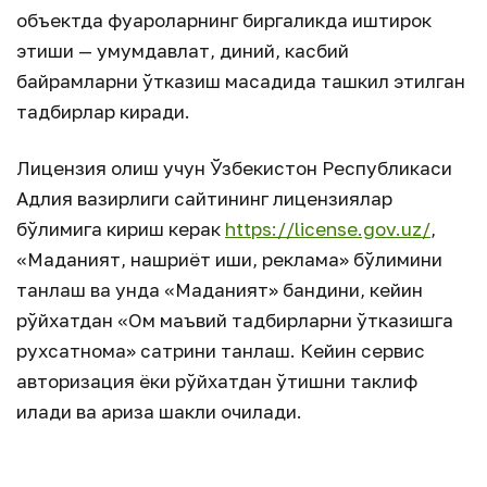
объектда фуқароларнинг биргаликда иштирок
этиши — умумдавлат, диний, касбий
байрамларни ўтказиш мақсадида ташкил этилган
тадбирлар киради.
Лицензия олиш учун Ўзбекистон Республикаси
Адлия вазирлиги сайтининг лицензиялар
бўлимига кириш керак
https://license.gov.uz/
,
«Маданият, нашриёт иши, реклама» бўлимини
танлаш ва унда «Маданият» бандини, кейин
рўйхатдан «Ом маъвий тадбирларни ўтказишга
рухсатнома» сатрини танлаш. Кейин сервис
авторизация ёки рўйхатдан ўтишни таклиф
қилади ва ариза шакли очилади.