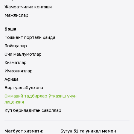
Жамоатчилик кенгаши
Мажлислар
Бошқа
Тошкент портали ҳақида
Лойиҳалар
Очиқ маълумотлар
Хизматлар
Имкониятлар
Афиша
Виртуал қабулхона
Оммавий тадбирлар ўтказиш учун
лицензия
Кўп бериладиган саволлар
Матбуот хизмати
:
Бугун 51 та уникал меҳмон