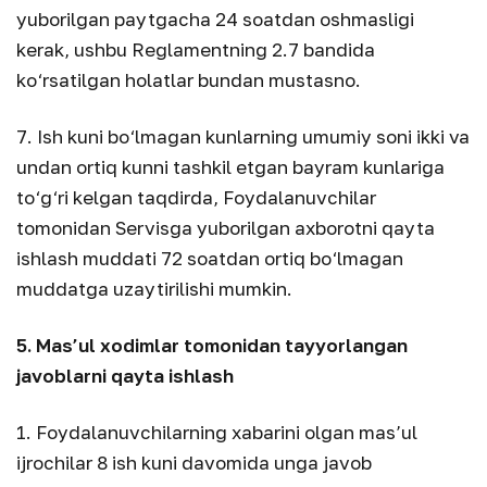
yuborilgan paytgacha 24 soatdan oshmasligi
kerak, ushbu Reglamentning 2.7 bandida
ko‘rsatilgan holatlar bundan mustasno.
7. Ish kuni bo‘lmagan kunlarning umumiy soni ikki va
undan ortiq kunni tashkil etgan bayram kunlariga
to‘g‘ri kelgan taqdirda, Foydalanuvchilar
tomonidan Servisga yuborilgan axborotni qayta
ishlash muddati 72 soatdan ortiq bo‘lmagan
muddatga uzaytirilishi mumkin.
5. Mas’ul xodimlar tomonidan tayyorlangan
javoblarni qayta ishlash
1. Foydalanuvchilarning xabarini olgan mas’ul
ijrochilar 8 ish kuni davomida unga javob