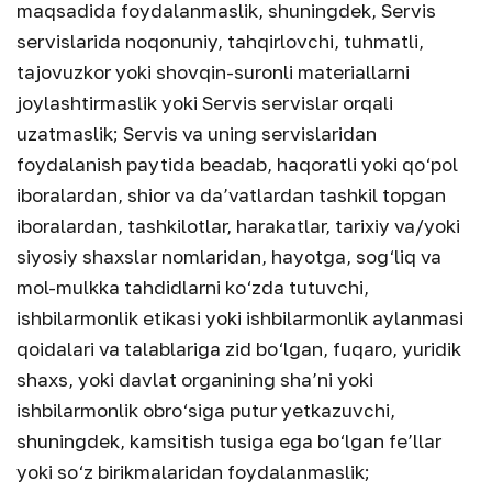
maqsadida foydalanmaslik, shuningdek, Servis
servislarida noqonuniy, tahqirlovchi, tuhmatli,
tajovuzkor yoki shovqin-suronli materiallarni
joylashtirmaslik yoki Servis servislar orqali
uzatmaslik; Servis va uning servislaridan
foydalanish paytida beadab, haqoratli yoki qo‘pol
iboralardan, shior va da’vatlardan tashkil topgan
iboralardan, tashkilotlar, harakatlar, tarixiy va/yoki
siyosiy shaxslar nomlaridan, hayotga, sog‘liq va
mol-mulkka tahdidlarni ko‘zda tutuvchi,
ishbilarmonlik etikasi yoki ishbilarmonlik aylanmasi
qoidalari va talablariga zid bo‘lgan, fuqaro, yuridik
shaxs, yoki davlat organining sha’ni yoki
ishbilarmonlik obro‘siga putur yetkazuvchi,
shuningdek, kamsitish tusiga ega bo‘lgan fe’llar
yoki so‘z birikmalaridan foydalanmaslik;