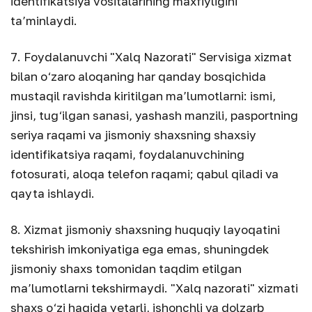
identifikatsiya vositalarining maxfiyligini
ta’minlaydi.
7. Foydalanuvchi "Xalq Nazorati" Servisiga xizmat
bilan o‘zaro aloqaning har qanday bosqichida
mustaqil ravishda kiritilgan ma’lumotlarni: ismi,
jinsi, tug‘ilgan sanasi, yashash manzili, pasportning
seriya raqami va jismoniy shaxsning shaxsiy
identifikatsiya raqami, foydalanuvchining
fotosurati, aloqa telefon raqami; qabul qiladi va
qayta ishlaydi.
8. Xizmat jismoniy shaxsning huquqiy layoqatini
tekshirish imkoniyatiga ega emas, shuningdek
jismoniy shaxs tomonidan taqdim etilgan
ma’lumotlarni tekshirmaydi. "Xalq nazorati" xizmati
shaxs o‘zi haqida yetarli, ishonchli va dolzarb