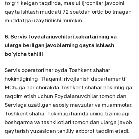
to‘g‘ri kelgan taqdirda, mas’ul ijrochilar javobini
qayta ishlash muddati 72 soatdan ortiq bo‘lmagan
muddatga uzaytirilishi mumkin.
6. Servis foydalanuvchilari xabarlarining va
ularga berilgan javoblarning qayta ishlash
bo‘yicha tahlili
Servis operatori har oyda Toshkent shahar
hokimligining “Raqamli rivojlanish departamenti”
MChJga har chorakda Toshkent shahar hokimligiga
taqdim etish uchun Foydalanuvchilar tomonidan
Servisga uzatilgan asosiy mavzular va muammolar,
Toshkent shahar hokimligi hamda uning tizimidagi
boshqarma va tashkilotlari tomonidan ularga javob
qaytarish yuzasidan tahliliy axborot taqdim etadi.