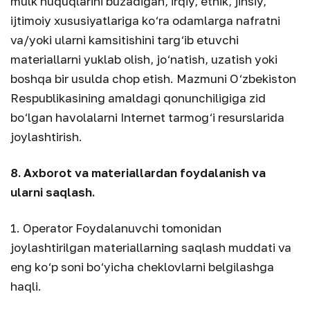
mulk huquqlarini buzadigan, irqiy, etnik, jinsiy,
ijtimoiy xususiyatlariga ko‘ra odamlarga nafratni
va/yoki ularni kamsitishini targ‘ib etuvchi
materiallarni yuklab olish, jo‘natish, uzatish yoki
boshqa bir usulda chop etish. Mazmuni O‘zbekiston
Respublikasining amaldagi qonunchiligiga zid
bo‘lgan havolalarni Internet tarmog‘i resurslarida
joylashtirish.
8. Axborot va materiallardan foydalanish va
ularni saqlash.
1. Operator Foydalanuvchi tomonidan
joylashtirilgan materiallarning saqlash muddati va
eng ko‘p soni bo‘yicha cheklovlarni belgilashga
haqli.