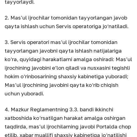
tayyorlaydi.
2. Mas’ul ijrochilar tomonidan tayyorlangan javob
qayta ishlash uchun Servis operatoriga jo‘natiladi.
3. Servis operatori mas’ul ijrochilar tomonidan
tayyorlangan javobni qayta ishlash natijalariga
ko‘ra, quyidagi harakatlarni amalga oshiradi: Mas’ul
ijrochining javobini e’lon qiladi va nusxasini tegishli
hokim o‘rinbosarining shaxsiy kabinetiga yuboradi;
Mas’ul ijrochining javobini qayta ko‘rib chiqish
uchun yuboradi.
4. Mazkur Reglamentning 3.3. bandi ikkinchi
xatboshida ko‘rsatilgan harakat amalga oshirgan
taqdirda, mas’ul ijrochilarning javobi Portalda chop
etilib, xabar muallifi shaxsiy kabinetiga jo‘natilishi