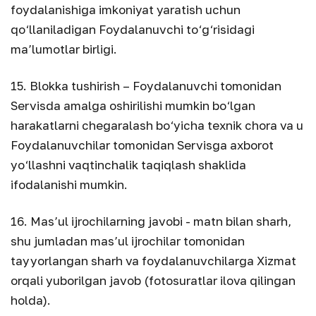
foydalanishiga imkoniyat yaratish uchun
qo‘llaniladigan Foydalanuvchi to‘g‘risidagi
ma’lumotlar birligi.
15. Blokka tushirish – Foydalanuvchi tomonidan
Servisda amalga oshirilishi mumkin bo‘lgan
harakatlarni chegaralash bo‘yicha texnik chora va u
Foydalanuvchilar tomonidan Servisga axborot
yo‘llashni vaqtinchalik taqiqlash shaklida
ifodalanishi mumkin.
16. Mas’ul ijrochilarning javobi - matn bilan sharh,
shu jumladan mas’ul ijrochilar tomonidan
tayyorlangan sharh va foydalanuvchilarga Xizmat
orqali yuborilgan javob (fotosuratlar ilova qilingan
holda).