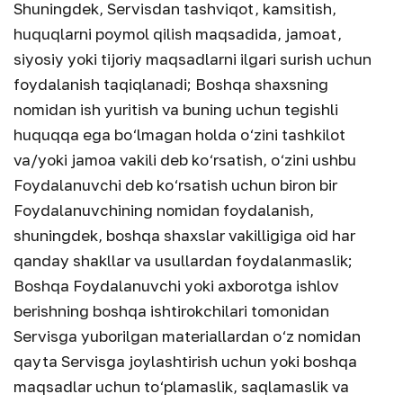
Shuningdek, Servisdan tashviqot, kamsitish,
huquqlarni poymol qilish maqsadida, jamoat,
siyosiy yoki tijoriy maqsadlarni ilgari surish uchun
foydalanish taqiqlanadi; Boshqa shaxsning
nomidan ish yuritish va buning uchun tegishli
huquqqa ega bo‘lmagan holda o‘zini tashkilot
va/yoki jamoa vakili deb ko‘rsatish, o‘zini ushbu
Foydalanuvchi deb ko‘rsatish uchun biron bir
Foydalanuvchining nomidan foydalanish,
shuningdek, boshqa shaxslar vakilligiga oid har
qanday shakllar va usullardan foydalanmaslik;
Boshqa Foydalanuvchi yoki axborotga ishlov
berishning boshqa ishtirokchilari tomonidan
Servisga yuborilgan materiallardan o‘z nomidan
qayta Servisga joylashtirish uchun yoki boshqa
maqsadlar uchun to‘plamaslik, saqlamaslik va