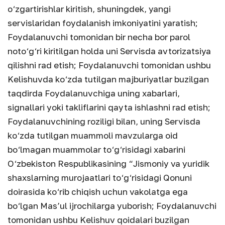
o‘zgartirishlar kiritish, shuningdek, yangi
servislaridan foydalanish imkoniyatini yaratish;
Foydalanuvchi tomonidan bir necha bor parol
noto‘g‘ri kiritilgan holda uni Servisda avtorizatsiya
qilishni rad etish; Foydalanuvchi tomonidan ushbu
Kelishuvda ko‘zda tutilgan majburiyatlar buzilgan
taqdirda Foydalanuvchiga uning xabarlari,
signallari yoki takliflarini qayta ishlashni rad etish;
Foydalanuvchining roziligi bilan, uning Servisda
ko‘zda tutilgan muammoli mavzularga oid
bo‘lmagan muammolar to‘g‘risidagi xabarini
O‘zbekiston Respublikasining “Jismoniy va yuridik
shaxslarning murojaatlari to‘g‘risidagi Qonuni
doirasida ko‘rib chiqish uchun vakolatga ega
bo‘lgan Mas’ul ijrochilarga yuborish; Foydalanuvchi
tomonidan ushbu Kelishuv qoidalari buzilgan