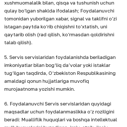
xushmuomalalik bilan, qisqa va tushunish uchun
qulay bo‘lgan shaklda ifodalash; Foydalanuvchi
tomonidan yuborilgan xabar, signal va taklifni o‘zi
istagan paytda ko‘rib chiqishni to‘xtatish, uni
qaytarib olish (rad qilish, ko‘rmasdan qoldirishni
talab qilish).
5. Servis servislaridan foydalanishda beriladigan
imkoniyatlar bilan bog‘liq da’volar yoki istaklar
tug‘ilgan taqdirda, O‘zbekiston Respublikasining
amaldagi qonun hujjatlariga muvofiq
murojaatnoma yozishi mumkin.
6. Foydalanuvchi Servis servislaridan quyidagi
maqsadlar uchun foydalanmaslikka o‘z roziligini
beradi: Mualliflik huquqlari va boshqa intellektual