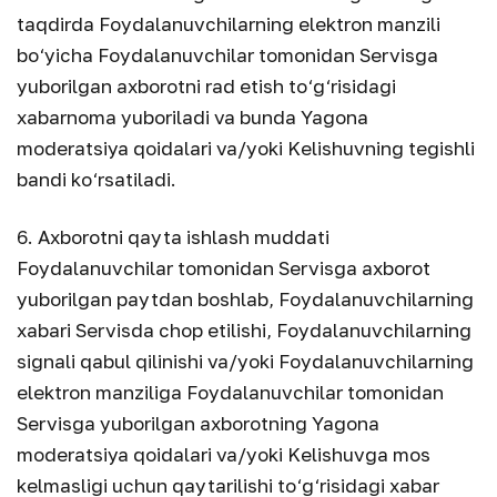
taqdirda Foydalanuvchilarning elektron manzili
bo‘yicha Foydalanuvchilar tomonidan Servisga
yuborilgan axborotni rad etish to‘g‘risidagi
xabarnoma yuboriladi va bunda Yagona
moderatsiya qoidalari va/yoki Kelishuvning tegishli
bandi ko‘rsatiladi.
6. Axborotni qayta ishlash muddati
Foydalanuvchilar tomonidan Servisga axborot
yuborilgan paytdan boshlab, Foydalanuvchilarning
xabari Servisda chop etilishi, Foydalanuvchilarning
signali qabul qilinishi va/yoki Foydalanuvchilarning
elektron manziliga Foydalanuvchilar tomonidan
Servisga yuborilgan axborotning Yagona
moderatsiya qoidalari va/yoki Kelishuvga mos
kelmasligi uchun qaytarilishi to‘g‘risidagi xabar