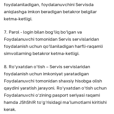
foydalaniladigan, foydalanuvchini Servisda
aniqlashga imkon beradigan betakror belgilar
ketma-ketligi.
7. Parol - login bilan bog‘liq bo‘lgan va
Foydalanuvchi tomonidan Servis servislaridan
foydalanish uchun qo‘llaniladigan harfli-raqamli
simvollarning betakror ketma-ketligi.
8. Ro‘yxatdan o‘tish – Servis servislaridan
foydalanish uchun imkoniyat yaratadigan
Foydalanuvchi tomonidan shaxsiy hisobga olish
qaydini yaratish jarayoni. Ro‘yxatdan o‘tish uchun
Foydalanuvchi o‘zining pasport seriyasi raqami
hamda JShShIR to‘g‘risidagi ma’lumotlarni kiritishi
kerak.