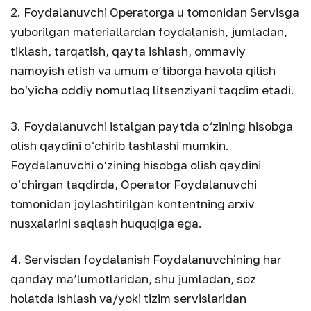
2. Foydalanuvchi Operatorga u tomonidan Servisga
yuborilgan materiallardan foydalanish, jumladan,
tiklash, tarqatish, qayta ishlash, ommaviy
namoyish etish va umum e’tiborga havola qilish
bo‘yicha oddiy nomutlaq litsenziyani taqdim etadi.
3. Foydalanuvchi istalgan paytda o‘zining hisobga
olish qaydini o‘chirib tashlashi mumkin.
Foydalanuvchi o‘zining hisobga olish qaydini
o‘chirgan taqdirda, Operator Foydalanuvchi
tomonidan joylashtirilgan kontentning arxiv
nusxalarini saqlash huquqiga ega.
4. Servisdan foydalanish Foydalanuvchining har
qanday ma’lumotlaridan, shu jumladan, soz
holatda ishlash va/yoki tizim servislaridan