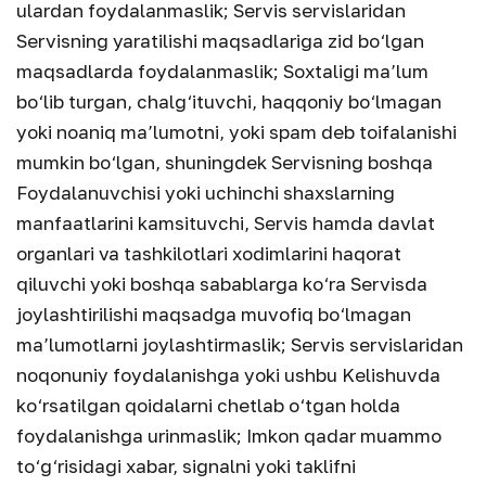
ulardan foydalanmaslik; Servis servislaridan
Servisning yaratilishi maqsadlariga zid bo‘lgan
maqsadlarda foydalanmaslik; Soxtaligi ma’lum
bo‘lib turgan, chalg‘ituvchi, haqqoniy bo‘lmagan
yoki noaniq ma’lumotni, yoki spam deb toifalanishi
mumkin bo‘lgan, shuningdek Servisning boshqa
Foydalanuvchisi yoki uchinchi shaxslarning
manfaatlarini kamsituvchi, Servis hamda davlat
organlari va tashkilotlari xodimlarini haqorat
qiluvchi yoki boshqa sabablarga ko‘ra Servisda
joylashtirilishi maqsadga muvofiq bo‘lmagan
ma’lumotlarni joylashtirmaslik; Servis servislaridan
noqonuniy foydalanishga yoki ushbu Kelishuvda
ko‘rsatilgan qoidalarni chetlab o‘tgan holda
foydalanishga urinmaslik; Imkon qadar muammo
to‘g‘risidagi xabar, signalni yoki taklifni