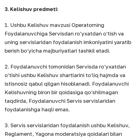
3. Kelishuv predmeti:
1. Ushbu Kelishuv mavzusi Operatorning
Foydalanuvchiga Servisdan ro‘yxatdan o‘tish va
uning servislaridan foydalanish imkoniyatini yaratib
berish bo‘yicha majburiyatlari tashkil etadi.
2. Foydalanuvchi tomonidan Servisda ro‘yxatdan
o‘tishi ushbu Kelishuv shartlarini to‘liq hajmda va
istisnosiz qabul qilgan hisoblanadi. Foydalanuvchi
Kelishuvning biron bir qoidasiga qo‘shilmagan
taqdirda, Foydalanuvchi Servis servislaridan
foydalanishga haqli emas.
3. Servis servislaridan foydalanish ushbu Kelishuv,
Reglament, Yagona moderatsiya qoidalari bilan