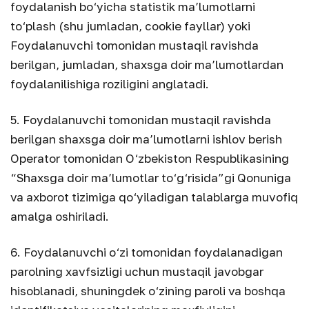
foydalanish bo‘yicha statistik ma’lumotlarni
to‘plash (shu jumladan, cookie fayllar) yoki
Foydalanuvchi tomonidan mustaqil ravishda
berilgan, jumladan, shaxsga doir ma’lumotlardan
foydalanilishiga roziligini anglatadi.
5. Foydalanuvchi tomonidan mustaqil ravishda
berilgan shaxsga doir ma’lumotlarni ishlov berish
Operator tomonidan O‘zbekiston Respublikasining
“Shaxsga doir ma’lumotlar to‘g‘risida”gi Qonuniga
va axborot tizimiga qo‘yiladigan talablarga muvofiq
amalga oshiriladi.
6. Foydalanuvchi o‘zi tomonidan foydalanadigan
parolning xavfsizligi uchun mustaqil javobgar
hisoblanadi, shuningdek o‘zining paroli va boshqa