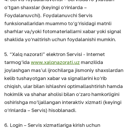
o‘tgan shaxslar (keyingi o‘rinlarda –
Foydalanuvchi). Foydalanuvchi Servis
funksionallaridan muammo to‘g‘risidagi matnli
sharhlar va/yoki fotomateriallarni xabar yoki signal
shaklida yo‘naltirish uchun foydalanishi mumkin.
5. “Xalq nazorati” elektron Servisi - Internet
tarmog‘ida
www.xalqnazorati.uz
manzilida
joylashgan mas’ul ijrochilarga jismoniy shaxslardan
kelib tushayotgan xabar va signallarini ko‘rib
chiqish, ular bilan ishlashni optimallashtirish hamda
hokimlik va shahar aholisi bilan o‘zaro hamkorligini
oshirishga mo‘ljallangan interaktiv xizmati (keyingi
o‘rinlarda – Servis) hisoblanadi.
6. Login – Servis xizmatlariga kirish uchun