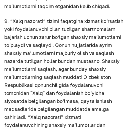
ma’lumotlarni taqdim etganidan kelib chiqadi.
9. “Xalq nazorati” tizimi faqatgina xizmat ko‘rsatish
yoki foydalanuvchi bilan tuzilgan shartnomalarni
bajarish uchun zarur bo‘lgan shaxsiy ma’lumotlarni
to‘playdi va saqlaydi. Qonun hujjatlarida ayrim
shaxsiy ma’lumotlarni majburiy olish va saqlash
nazarda tutilgan hollar bundan mustasno. Shaxsiy
ma’lumotlarni saqlash, agar bunday shaxsiy
ma’lumotlarning saqlash muddati O‘zbekiston
Respublikasi qonunchiligida foydalanuvchi
tomonidan "Xalq" dan foydalanish bo‘yicha
siyosatda belgilangan bo‘lmasa, qayta ishlash
maqsadlarida belgilangan muddatda amalga
oshiriladi. “Xalq nazorati” xizmati
foydalanuvchining shaxsiy ma’lumotlaridan