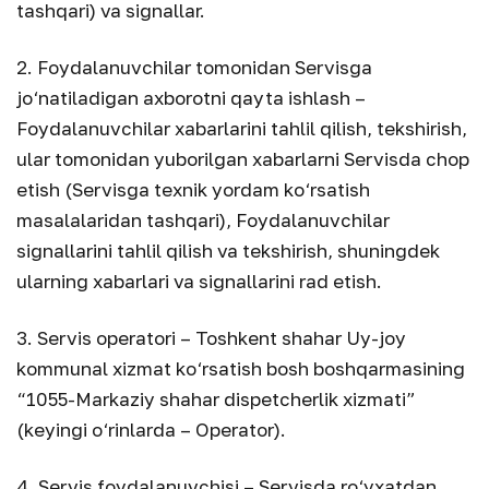
tashqari) va signallar.
2. Foydalanuvchilar tomonidan Servisga
jo‘natiladigan axborotni qayta ishlash –
Foydalanuvchilar xabarlarini tahlil qilish, tekshirish,
ular tomonidan yuborilgan xabarlarni Servisda chop
etish (Servisga texnik yordam ko‘rsatish
masalalaridan tashqari), Foydalanuvchilar
signallarini tahlil qilish va tekshirish, shuningdek
ularning xabarlari va signallarini rad etish.
3. Servis operatori – Toshkent shahar Uy-joy
kommunal xizmat ko‘rsatish bosh boshqarmasining
“1055-Markaziy shahar dispetcherlik xizmati”
(keyingi o‘rinlarda – Operator).
4. Servis foydalanuvchisi – Servisda ro‘yxatdan