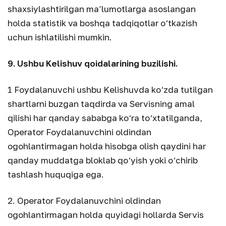
shaxsiylashtirilgan ma’lumotlarga asoslangan
holda statistik va boshqa tadqiqotlar o‘tkazish
uchun ishlatilishi mumkin.
9. Ushbu Kelishuv qoidalarining buzilishi.
1 Foydalanuvchi ushbu Kelishuvda ko‘zda tutilgan
shartlarni buzgan taqdirda va Servisning amal
qilishi har qanday sababga ko‘ra to‘xtatilganda,
Operator Foydalanuvchini oldindan
ogohlantirmagan holda hisobga olish qaydini har
qanday muddatga bloklab qo‘yish yoki o‘chirib
tashlash huquqiga ega.
2. Operator Foydalanuvchini oldindan
ogohlantirmagan holda quyidagi hollarda Servis