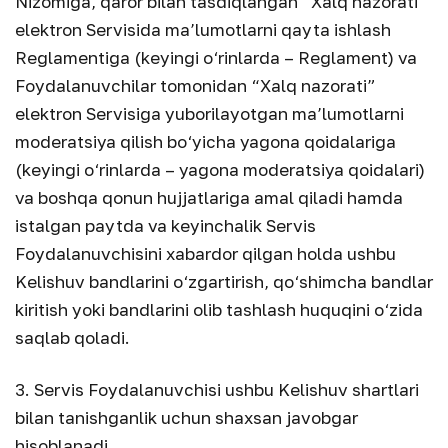
Nizomiga, qaror bilan tasdiqlangan “Xalq nazorati”
elektron Servisida ma’lumotlarni qayta ishlash
Reglamentiga (keyingi o‘rinlarda – Reglament) va
Foydalanuvchilar tomonidan “Xalq nazorati”
elektron Servisiga yuborilayotgan ma’lumotlarni
moderatsiya qilish bo‘yicha yagona qoidalariga
(keyingi o‘rinlarda – yagona moderatsiya qoidalari)
va boshqa qonun hujjatlariga amal qiladi hamda
istalgan paytda va keyinchalik Servis
Foydalanuvchisini xabardor qilgan holda ushbu
Kelishuv bandlarini o‘zgartirish, qo‘shimcha bandlar
kiritish yoki bandlarini olib tashlash huquqini o‘zida
saqlab qoladi.
3. Servis Foydalanuvchisi ushbu Kelishuv shartlari
bilan tanishganlik uchun shaxsan javobgar
hisoblanadi.