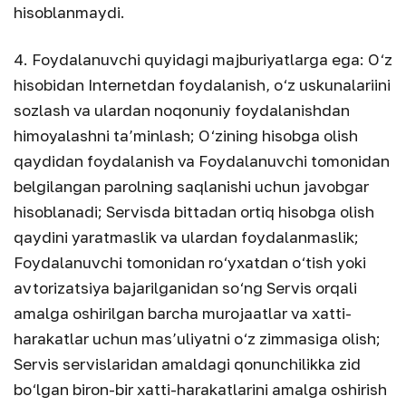
hisoblanmaydi.
4. Foydalanuvchi quyidagi majburiyatlarga ega: O‘z
hisobidan Internetdan foydalanish, o‘z uskunalariini
sozlash va ulardan noqonuniy foydalanishdan
himoyalashni ta’minlash; O‘zining hisobga olish
qaydidan foydalanish va Foydalanuvchi tomonidan
belgilangan parolning saqlanishi uchun javobgar
hisoblanadi; Servisda bittadan ortiq hisobga olish
qaydini yaratmaslik va ulardan foydalanmaslik;
Foydalanuvchi tomonidan ro‘yxatdan o‘tish yoki
avtorizatsiya bajarilganidan so‘ng Servis orqali
amalga oshirilgan barcha murojaatlar va xatti-
harakatlar uchun mas’uliyatni o‘z zimmasiga olish;
Servis servislaridan amaldagi qonunchilikka zid
bo‘lgan biron-bir xatti-harakatlarini amalga oshirish