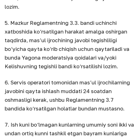
lozim.
5. Mazkur Reglamentning 3.3. bandi uchinchi
xatboshida ko‘rsatilgan harakat amalga oshirgan
taqdirda, mas’ul ijrochining javobi tegishliligi
bo‘yicha qayta ko‘rib chiqish uchun qaytariladi va
bunda Yagona moderatsiya qoidalari va/yoki
Kelishuvning tegishli bandi ko‘rsatilishi lozim.
6. Servis operatori tomonidan mas’ul ijrochilarning
javobini qayta ishlash muddati 24 soatdan
oshmasligi kerak, ushbu Reglamentning 3.7
bandida ko‘rsatilgan holatlar bundan mustasno.
7. Ish kuni bo‘lmagan kunlarning umumiy soni ikki va
undan ortiq kunni tashkil etgan bayram kunlariga