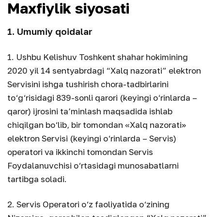
Maxfiylik siyosati
1. Umumiy qoidalar
1. Ushbu Kelishuv Toshkent shahar hokimining
2020 yil 14 sentyabrdagi “Xalq nazorati” elektron
Servisini ishga tushirish chora-tadbirlarini
to‘g‘risidagi 839-sonli qarori (keyingi o‘rinlarda –
qaror) ijrosini ta’minlash maqsadida ishlab
chiqilgan bo‘lib, bir tomondan «Xalq nazorati»
elektron Servisi (keyingi o‘rinlarda – Servis)
operatori va ikkinchi tomondan Servis
Foydalanuvchisi o‘rtasidagi munosabatlarni
tartibga soladi.
2. Servis Operatori o‘z faoliyatida o‘zining