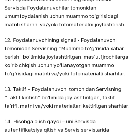
Servisda Foydalanuvchilar tomonidan
umumfoydalanish uchun muammo to‘g‘risidagi
matnli sharhni va/yoki fotomaterialni joylashtirish.
12. Foydalanuvchining signali - Foydalanuvchi
tomonidan Servisning “Muammo to‘g‘risida xabar
berish” bo‘limida joylashtirilgan, mas’ul ijrochilarga
ko‘rib chiqish uchun yo‘llanayotgan muammo
to‘g‘risidagi matnli va/yoki fotomaterialli sharhlar.
13. Taklif – Foydalanuvchi tomonidan Servisning
“Taklif kiritish” bo‘limida joylashtirilgan, taklif
ta’rifi, matni va/yoki materiallari keltirilgan sharhlar.
14. Hisobga olish qaydi – uni Servisda
autentifikatsiya qilish va Servis servislarida