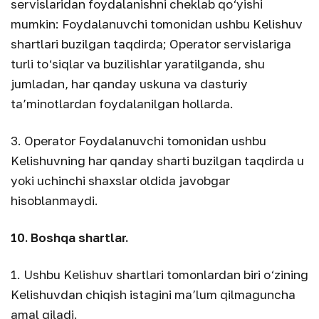
servislaridan foydalanishni cheklab qo‘yishi
mumkin: Foydalanuvchi tomonidan ushbu Kelishuv
shartlari buzilgan taqdirda; Operator servislariga
turli to‘siqlar va buzilishlar yaratilganda, shu
jumladan, har qanday uskuna va dasturiy
ta’minotlardan foydalanilgan hollarda.
3. Operator Foydalanuvchi tomonidan ushbu
Kelishuvning har qanday sharti buzilgan taqdirda u
yoki uchinchi shaxslar oldida javobgar
hisoblanmaydi.
10. Boshqa shartlar.
1. Ushbu Kelishuv shartlari tomonlardan biri o‘zining
Kelishuvdan chiqish istagini ma’lum qilmaguncha
amal qiladi.