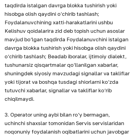
taqdirda istalgan davrga blokka tushirish yoki
hisobga olish qaydini o‘chirib tashlash;
Foydalanuvchining xatti-harakatlarini ushbu
Kelishuv qoidalariга zid deb topish uchun asoslar
mavjud bo‘lgan taqdirda Foydalanuvchini istalgan
davrga blokka tushirish yoki hisobga olish qaydini
o‘chirib tashlash; Beadab iboralar, ijtimoiy dialekt,
tushunarsiz qisqartmalar qo‘llanilgan xabarlar,
shuningdek siyosiy mavzudagi signallar va takliflar
yoki tijorat va boshqa tusdagi shiorlarni ko‘zda
tutuvchi xabarlar, signallar va takliflar ko‘rib
chiqilmaydi.
3. Operator uning aybi bilan ro‘y bermagan,
uchinchi shaxslar tomonidan Servis servislaridan
noqonuniy foydalanish oqibatlarini uchun javobgar