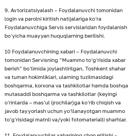
9. Avtorizatsiyalash – Foydalanuvchi tomonidan
login va parolni kiritish natijalariga ko‘ra
Foydalanuvchiga Servis servislaridan foydalanish
bo‘yicha muayyan huquqlarning berilishi.
10 Foydalanuvchining xabari – Foydalanuvchi
tomonidan Servisning “Muammo to‘g‘risida xabar
berish” bo‘limida joylashtirilgan, Toshkent shahar
va tuman hokimliklari, ularning tuzilmasidagi
boshqarma, korxona va tashkilotlar hamda boshqa
mutasaddi boshqarma va tashkilotlar (keyingi
o‘rinlarda – mas’ul ijrochilar)ga ko‘rib chiqish va
javob tayyorlash uchun yo‘llanayotgan muammo
to‘g‘risidagi matnli va/yoki fotomaterialli sharhlar.
11. Foydalanuvchilar xabarining chop etilishi –