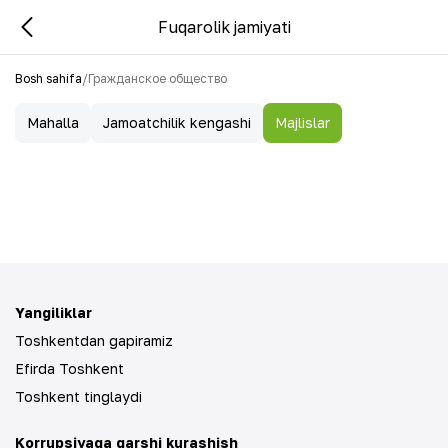
Fuqarolik jamiyati
Bosh sahifa
/
Гражданское общество
Mahalla
Jamoatchilik kengashi
Majlislar
Yangiliklar
Toshkentdan gapiramiz
Efirda Toshkent
Toshkent tinglaydi
Korrupsiyaga qarshi kurashish