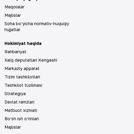
Maqolalar
Majlislar
Soha bo‘yicha normativ-huquqiy
hujjatlar
Hokimiyat haqida
Rahbariyat
Xalq deputatlari Kengashi
Markaziy apparat
Tizim tashkilotlari
Tashkilot tuzilmasi
Strategiya
Davlat ramzlari
Matbuot xizmati
Bo‘sh ish o‘rinlari
Majlislar