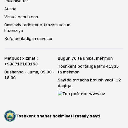
Imkoniyatlar
Afisha
Virtual qabulxona
Ommaviy tadbirlar oʻtkazish uchun
litsenziya
Ko‘p beriladigan savollar
Matbuot xizmati
:
Bugun 76 ta unikal mehmon
+998712100163
Toshkent portaliga jami 41335
Dushanba - Juma
, 09:00 -
ta mehmon
18:00
Saytda o‘rtacha bo‘lish vaqti 12
daqiqa
Toshkent shahar hokimiyati rasmiy sayti