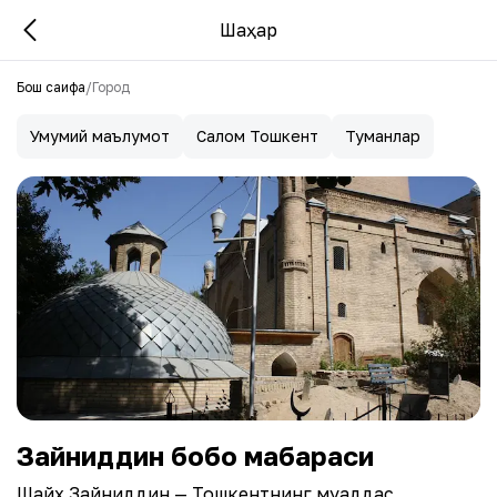
Шаҳар
Бош саҳифа
/
Город
Умумий маълумот
Салом Тошкент
Туманлар
Зайниддин бобо мақбараси
Шайх Зайниддин — Тошкентнинг муқаддас