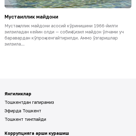
Мустақиллик майдони
Мустақиллик майдони асосий кўринишини 1966-йилги
зилзиладан кейин олди — собиқ Қизил майдон ўлчами уч
баравардан кўпроқ кенгайтирилди. Аммо ўзгаришлар
зилзила...
Янгиликлар
Тошкентдан гапирамиз
Эфирда Тошкент
Тошкент тинглайди
Коррупцияга қарши курашиш