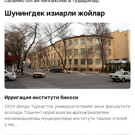
сақланиб қолган чиллахонага тушадилар.
Шунингдек қизиқарли жойлар
Ирригация институти биноси
1934-йилда Туркистон университетининг икки факультети
асосида Тошкент ирригация ва қишлоқ хўжалигини
механизациялаш муҳандислари институти ташкил этилиб,
у ма...