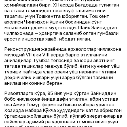
ҳомийларидан бири, XII асрда Бағдодда туғилган
ва отаси томонидан тасаввуф таълимотини
тарқатиш учун Тошкентга юборилган. Тошкент
аҳолиси Чингизхон қўшини босқинидан сўнг
маънавий ёрдамга муҳтож эди. Шайх Зайниддин
чиллахонада — ҳозиргача сақланиб қолган гумбазли
ерости иншоотда яшаб, ибодат қилган.
Реконструкция жараёнида археологлар чиллахона
милодий VII ёки VIII асрда барпо этилганини
аниқладилар. Гумбаз тепасида ва юқори қаватнинг
тагида тешиклар мавжуд бўлиб, ёзги куннинг қуёш
тўриши пайтида улар орқали қуёш нурининг ўтиши
деҳқончилик ишлари учун зарур бўлган тақвимни
аниқлаш имконини берган.
Ривоятларга кўра, 95 йил умр кўрган Зайниддин
бобо чиллахона ёнида дафн этилган, қабри устида
эса Амир Темур фармони билан мақбара қурилган.
Ҳозирда мақбара Кўкча ҳудудидаги катта қабристон
ўртасида жойлашган бўлиб, кўплаб зиёратчилар ва
сайёҳлар қадимий расадхонани томоша қилиш учун