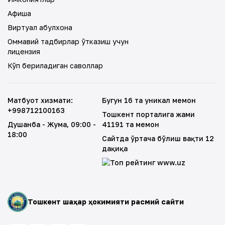
Афиша
Виртуал қабулхона
Оммавий тадбирлар ўтказиш учун
лицензия
Кўп бериладиган саволлар
Матбуот хизмати
:
Бугун 16 та уникал меҳмон
+998712100163
Тошкент порталига жами
Душанба - Жума
, 09:00 -
41191 та меҳмон
18:00
Сайтда ўртача бўлиш вақти 12
дақиқа
Тошкент шаҳар ҳокимияти расмий сайти