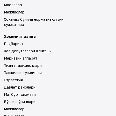
Мақолалар
Мажлислар
Соҳалар бўйича норматив-ҳуқуқий
ҳужжатлар
Ҳокимият ҳақида
Раҳбарият
Халқ депутатлари Кенгаши
Марказий аппарат
Тизим ташкилотлари
Ташкилот тузилмаси
Стратегия
Давлат рамзлари
Матбуот хизмати
Бўш иш ўринлари
Мажлислар