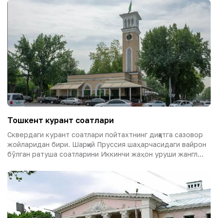
Тошкент курант соатлари
Сквердаги курант соатлари пойтахтнинг диққатга сазовор
жойларидан бири. Шарқий Пруссия шаҳарчасидаги вайрон
бўлган ратуша соатларини Иккинчи жаҳон уруши жангл...