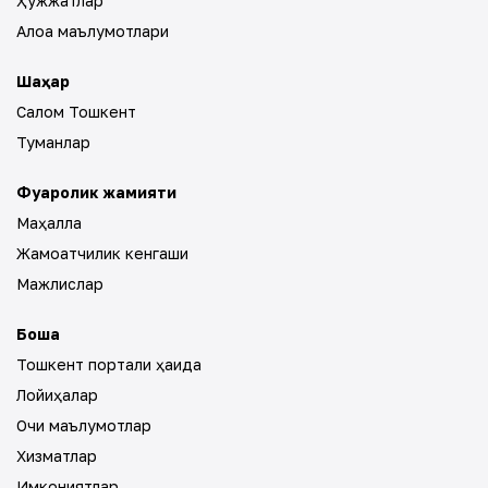
Ҳужжатлар
Алоқа маълумотлари
Шаҳар
Салом Тошкент
Туманлар
Фуқаролик жамияти
Маҳалла
Жамоатчилик кенгаши
Мажлислар
Бошқа
Тошкент портали ҳақида
Лойиҳалар
Очиқ маълумотлар
Хизматлар
Имкониятлар