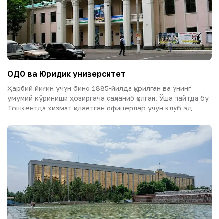
ОДО ва Юридик университет
Ҳарбий йиғин учун бино 1885-йилда қурилган ва унинг
умумий кўриниши ҳозиргача сақланиб қолган. Ўша пайтда бу
Тошкентда хизмат қилаётган офицерлар учун клуб эд...