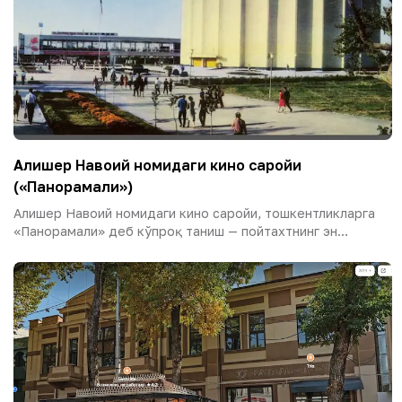
Алишер Навоий номидаги кино саройи
(«Панорамали»)
Алишер Навоий номидаги кино саройи, тошкентликларга
«Панорамали» деб кўпроқ таниш — пойтахтнинг эн...