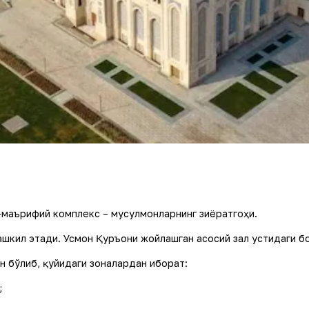
маърифий комплекс – мусулмонларнинг зиёратгоҳи.
ашкил этади. Усмон Қуръони жойлашган асосий зал устидаги б
ан бўлиб, қуйидаги зоналардан иборат:
;