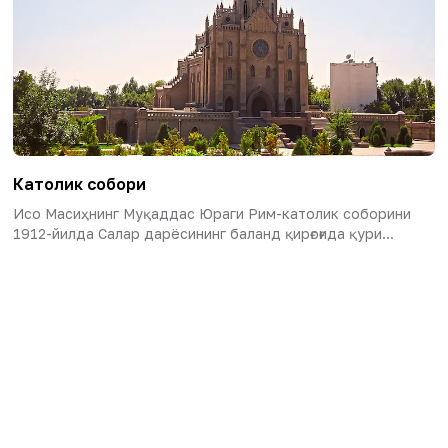
Католик собори
Исо Масиҳнинг Муқаддас Юраги Рим-католик соборини
1912-йилда Салар дарёсининг баланд қирғоғида қури...