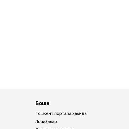
Бошқа
Тошкент портали ҳақида
Лойиҳалар