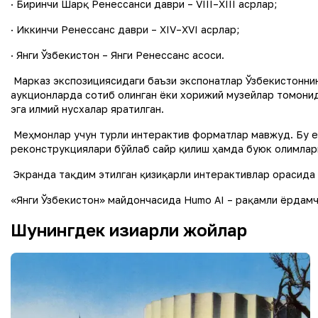
· Биринчи Шарқ Ренессанси даври – VIII–XIII асрлар;
· Иккинчи Ренессанс даври – XIV–XVI асрлар;
· Янги Ўзбекистон – Янги Ренессанс асоси.
Марказ экспозициясидаги баъзи экспонатлар Ўзбекистоннин
аукционларда сотиб олинган ёки хорижий музейлар томонид
эга илмий нусхалар яратилган.
Меҳмонлар учун турли интерактив форматлар мавжуд. Бу е
реконструкциялари бўйлаб сайр қилиш ҳамда буюк олимлар
Экранда тақдим этилган қизиқарли интерактивлар орасида
«Янги Ўзбекистон» майдончасида Humo AI – рақамли ёрдамч
Шунингдек қизиқарли жойлар