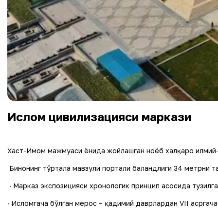
Ислом цивилизацияси маркази
Хаст-Имом мажмуаси ёнида жойлашган ноёб халқаро илмий-
Бинонинг тўртала мавзули портали баландлиги 34 метрни т
· Марказ экспозицияси хронологик принцип асосида тузилг
· Исломгача бўлган мерос – қадимий даврлардан VII асргача