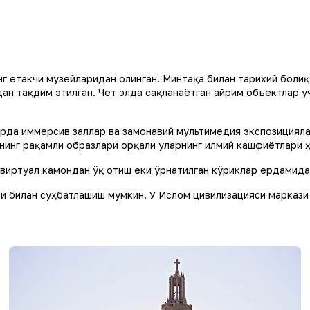
г етакчи музейларидан олинган. Минтақа билан тарихий боғли
ан тақдим этилган. Чет элда сақланаётган айрим объектлар 
рда иммерсив заллар ва замонавий мультимедия экспозициял
нинг рақамли образлари орқали уларнинг илмий кашфиётлари 
 виртуал камондан ўқ отиш ёки ўрнатилган кўриклар ёрдамида
и билан суҳбатлашиш мумкин. У Ислом цивилизацияси маркази 