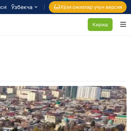
Ўзбекча
аси
Кўзи ожизлар учун версия
Кириш