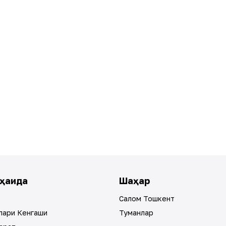
ҳақида
Шаҳар
Салом Тошкент
лари Кенгаши
Туманлар