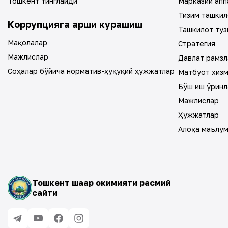
Тошкент тинглайди
Марказий апп
Тизим ташкил
Коррупцияга қарши курашиш
Ташкилот туз
Мақолалар
Стратегия
Мажлислар
Давлат рамзл
Соҳалар бўйича норматив-ҳуқуқий ҳужжатлар
Матбуот хиз
Бўш иш ўринл
Мажлислар
Ҳужжатлар
Алоқа маълу
Тошкент шаҳар ҳокимияти расмий
сайти