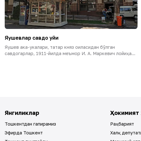
Яушевлар савдо уйи
Яушев ака-укалари, татар княз оиласидан бўлган
савдогарлар, 1911-йилда меъмор И. А. Маркевич лойиҳа...
Янгиликлар
Ҳокимият 
Тошкентдан гапирамиз
Раҳбарият
Эфирда Тошкент
Халқ депутат