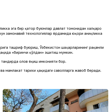
қликка эга бир қатор буюмлар давлат томонидан халқаро
учун замонавий технологиялар ёрдамида юқори аниқликка
арига ташриф буюриш, Ўзбекистон шаҳарларининг рақамли
ҳақида «биринчи қўлдан» эшитиш мумкин.
 тандирда олов ёқиш имконияти бор.
ва мамлакат тарихи ҳақидаги саволларга жавоб беради.