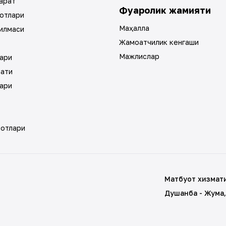
арат
Фуқаролик жамияти
отлари
Маҳалла
илмаси
Жамоатчилик кенгаши
Мажлислар
ари
мати
ари
мотлари
Матбуот хизмат
Душанба - Жума