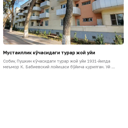
Мустақиллик кўчасидаги турар жой уйи
Собиқ Пушкин кўчасидаги турар жой уйи 1931-йилда
меъмор К. Бабиевский лойиҳаси бўйича қурилган. Уй ...