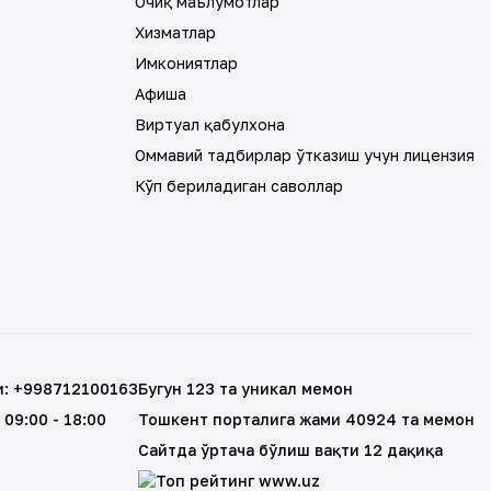
Очиқ маълумотлар
Хизматлар
Имкониятлар
Афиша
Виртуал қабулхона
Оммавий тадбирлар ўтказиш учун лицензия
Кўп бериладиган саволлар
и
:
+998712100163
Бугун 123 та уникал меҳмон
, 09:00 - 18:00
Тошкент порталига жами 40924 та меҳмон
Сайтда ўртача бўлиш вақти 12 дақиқа