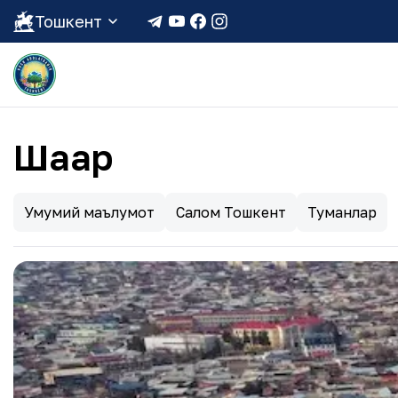
Тошкент
Шаҳар
Умумий маълумот
Салом Тошкент
Туманлар