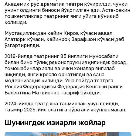
Академик рус драматик театри кўчирилди, чунки
унинг олдинги биноси йўқотилган эди. Аста-секин
тошкентликлар театрнинг янги уйига кўникиб
қолишди.
Мустақилликдан кейин Киров кўчаси аввал
Ататюрк кўчаси, кейинроқ Зарафшон кўчаси деб
ўзгартирилди.
2019-йилда театрнинг 85 йиллиги муносабати
билан бино тўлиқ реконструкция қилинди: фасад,
томошабинлар зали ва ички хоналар янгилаб
чиқилди, янги кресло орнатилди ва саҳна
модернизация қилинди. Ўша пайтда театрга
Россия Федерацияси Федерация Кенгаши раиси
Валентина Матвиенко ташриф буюрди.
2024-йилда театр яна таъмирлаш учун ёпилди,
таъмир 2025-йил ҳолатига кўра ҳали якунланмаган.
Шунингдек қизиқарли жойлар