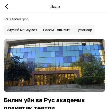
Шаҳар
Бош саҳифа
/
Город
Умумий маълумот
Салом Тошкент
Туманлар
Билим уйи ва Рус академик
драматик театри