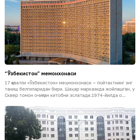
“Ўзбекистон” меҳмонхонаси
17 қаватли «Ўзбекистон» меҳмонхонаси — пойтахтнинг энг
таниш белгиларидан бири. Шаҳар марказида жойлашган, у
Сквер томон очиқган китобни эслатади.1974-йилда о...