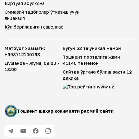
Виртуал қабулхона
Оммавий тадбирлар ўтказиш учун
лицензия
Кўп бериладиган саволлар
Матбуот хизмати
:
Бугун 68 та уникал меҳмон
+998712100163
Тошкент порталига жами
Душанба - Жума
, 09:00 -
41140 та меҳмон
18:00
Сайтда ўртача бўлиш вақти 12
дақиқа
Тошкент шаҳар ҳокимияти расмий сайти