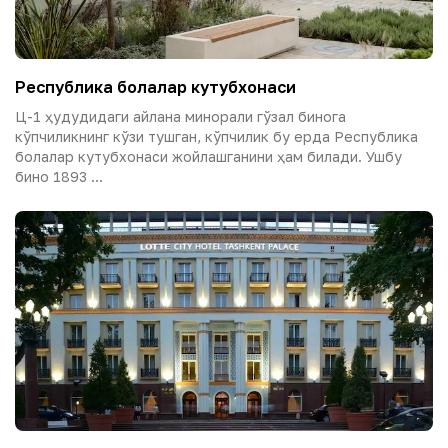
Республика болалар кутубхонаси
Ц-1 ҳудудидаги айлана минорали гўзал бинога
кўпчиликнинг кўзи тушган, кўпчилик бу ерда Республика
болалар кутубхонаси жойлашганини ҳам билади. Ушбу
бино 1893 ...