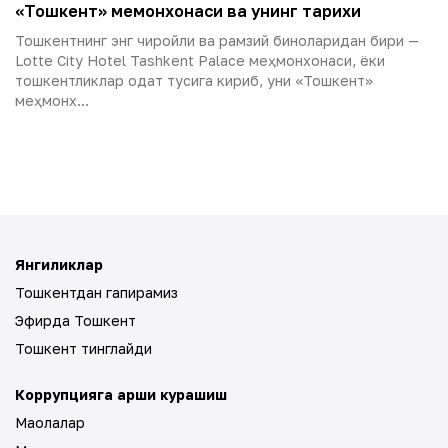
«Тошкент» меҳмонхонаси ва унинг тарихи
Тошкентнинг энг чиройли ва рамзий биноларидан бири —
Lotte City Hotel Tashkent Palace меҳмонхонаси, ёки
тошкентликлар одат тусига кириб, уни «Тошкент»
меҳмонх...
Янгиликлар
Тошкентдан гапирамиз
Эфирда Тошкент
Тошкент тинглайди
Коррупцияга қарши курашиш
Мақолалар