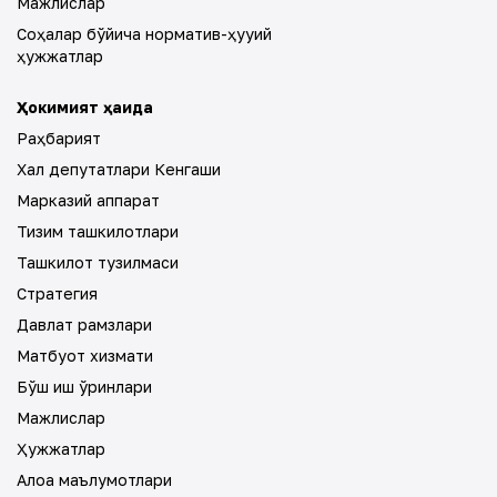
Мажлислар
Соҳалар бўйича норматив-ҳуқуқий
ҳужжатлар
Ҳокимият ҳақида
Раҳбарият
Халқ депутатлари Кенгаши
Марказий аппарат
Тизим ташкилотлари
Ташкилот тузилмаси
Стратегия
Давлат рамзлари
Матбуот хизмати
Бўш иш ўринлари
Мажлислар
Ҳужжатлар
Алоқа маълумотлари