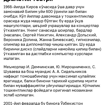
1968-йилда Киров кўчасида ўша давр учун
замонавий Билим уйи 600 ўринли зал билан
очибди. Кўп йиллар давомида у тошкентликлар
орасида жуда машҳур бўлган: бу ерда ўқув
машғулотлари, шеърий учрашувлар ва концертлар
ўтказилган. Унинг саҳнасида шоирлар, бардлар
(масалан, Сергей Никитин, Александр Дольский,
Вероника Долина, Жанна Бичевская), гипнозчилар,
олимлар ва дипломатлар чиқиш қилган. Шу ерда
биринчи диско (слайдларни намойиш қилиш билан)
ўтказилган ва дастлабки компьютер курслари
ишлаган.
Меъморлар И. Демчинская, Ю. Мирошниченко, С.
Шуваева ва бош муҳандис А. А. Сидельников
нафақат томошабинлар учун максимал қулайлик
яратишди, балки бинони тарихий қурилиш муҳити
билан муваффақиятли уйғунлаштиришди. Кўпчилик
тошкентликлар фойедаги оригинал мозаикани
эслаб қолишган.
2001-йил февралда бу биноға Ўзбекистон