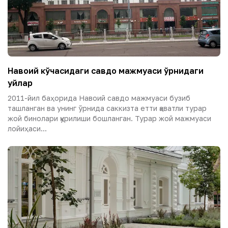
Навоий кўчасидаги савдо мажмуаси ўрнидаги
уйлар
2011-йил баҳорида Навоий савдо мажмуаси бузиб
ташланган ва унинг ўрнида саккизта етти қаватли турар
жой бинолари қурилиши бошланган. Турар жой мажмуаси
лойиҳаси...