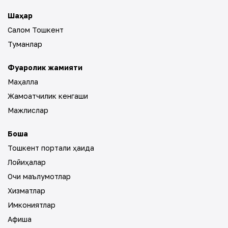
Шаҳар
Салом Тошкент
Туманлар
Фуқаролик жамияти
Маҳалла
Жамоатчилик кенгаши
Мажлислар
Бошқа
Тошкент портали ҳақида
Лойиҳалар
Очиқ маълумотлар
Хизматлар
Имкониятлар
Афиша