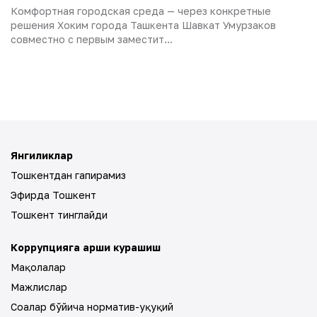
Комфортная городская среда — через конкретные
решения Хоким города Ташкента Шавкат Умурзаков
совместно с первым заместит...
Янгиликлар
Тошкентдан гапирамиз
Эфирда Тошкент
Тошкент тинглайди
Коррупцияга қарши курашиш
Мақолалар
Мажлислар
Соҳалар бўйича норматив-ҳуқуқий