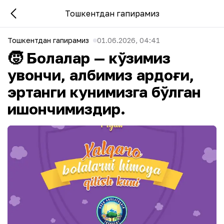
Тошкентдан гапирамиз
Тошкентдан гапирамиз
01.06.2026, 04:41
🧒 Болалар — кўзимиз
қувончи, қалбимиз ардоғи,
эртанги кунимизга бўлган
ишончимиздир.