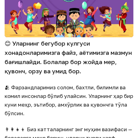
😊 Уларнинг бегубор кулгуси
хонадонларимизга файз, ҳаётимизга мазмун
бағишлайди. Болалар бор жойда меҳр,
қувонч, орзу ва умид бор.
🫂 Фарзандларимиз соғлом, бахтли, билимли ва
комил инсонлар бўлиб улғайсин. Уларнинг ҳар бир
куни меҳр, эътибор, ғамхўрлик ва қувончга тўла
бўлсин.
👨‍👩‍👧‍👦 Биз катталарнинг энг муҳим вазифаси —
болаларга меҳр бериш, уларни турли хавф-