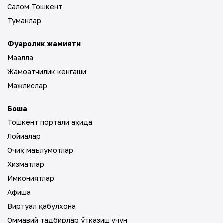
Салом Тошкент
Туманлар
Фуқаролик жамияти
Маҳалла
Жамоатчилик кенгаши
Мажлислар
Бошқа
Тошкент портали ҳақида
Лойиҳалар
Очиқ маълумотлар
Хизматлар
Имкониятлар
Афиша
Виртуал қабулхона
Оммавий тадбирлар ўтказиш учун