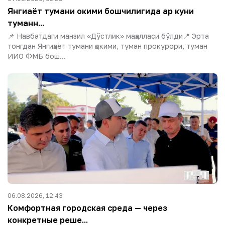
Янгиҳаёт тумани ҳокими бошчилигида ҳар куни
туманн...
📌 Навбатдаги манзил «Дўстлик» маҳалласи бўлди📍 Эрта
тонгдан Янгиҳаёт тумани ҳокими, туман прокурори, туман
ИИО ФМБ бош...
06.08.2026, 12:43
Комфортная городская среда — через
конкретные реше...