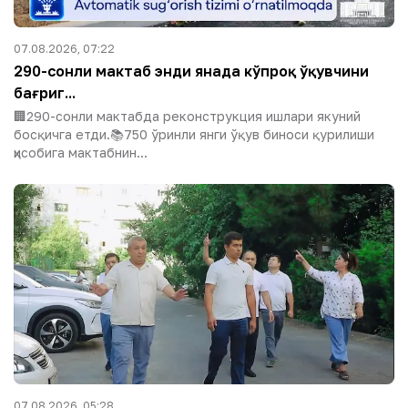
07.08.2026, 07:22
290-сонли мактаб энди янада кўпроқ ўқувчини
бағриг...
🏢290-сонли мактабда реконструкция ишлари якуний
босқичга етди.📚750 ўринли янги ўқув биноси қурилиши
ҳисобига мактабнин...
07.08.2026, 05:28