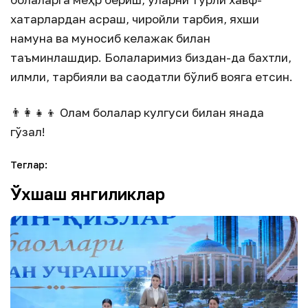
хатарлардан асраш, чиройли тарбия, яхши
намуна ва муносиб келажак билан
таъминлашдир. Болаларимиз биздан-да бахтли,
илмли, тарбияли ва саодатли бўлиб вояга етсин.
👨‍👩‍👧‍👦 Олам болалар кулгуси билан янада
гўзал!
Теглар
:
Ўхшаш янгиликлар