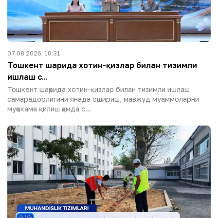
07.08.2026, 10:31
Тошкент шаҳрида хотин-қизлар билан тизимли
ишлаш с...
Тошкент шаҳрида хотин-қизлар билан тизимли ишлаш
самарадорлигини янада ошириш, мавжуд муаммоларни
муҳокама қилиш ҳамда с...