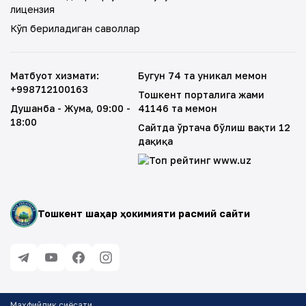
лицензия
Кўп бериладиган саволлар
Матбуот хизмати
:
Бугун 74 та уникал меҳмон
+998712100163
Тошкент порталига жами
Душанба - Жума
, 09:00 -
41146 та меҳмон
18:00
Сайтда ўртача бўлиш вақти 12
дақиқа
Тошкент шаҳар ҳокимияти расмий сайти
Махфийлик сиёсати