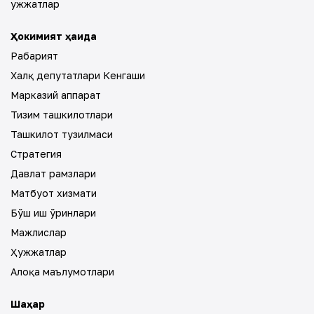
ҳужжатлар
Ҳокимият ҳақида
Раҳбарият
Халқ депутатлари Кенгаши
Марказий аппарат
Тизим ташкилотлари
Ташкилот тузилмаси
Стратегия
Давлат рамзлари
Матбуот хизмати
Бўш иш ўринлари
Мажлислар
Ҳужжатлар
Алоқа маълумотлари
Шаҳар