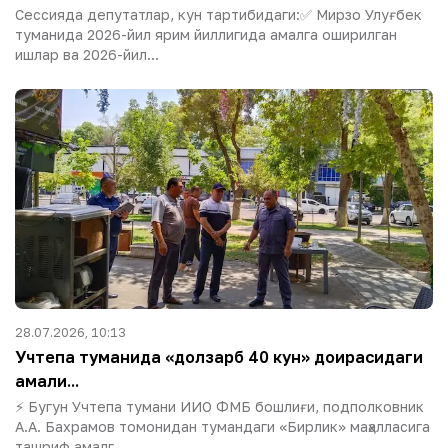
Сессияда депутатлар, кун тартибидаги:✅ Мирзо Улуғбек
туманида 2026-йил ярим йиллигида амалга оширилган
ишлар ва 2026-йил...
28.07.2026, 10:13
Учтепа туманида «долзарб 40 кун» доирасидаги
амали...
⚡️ Бугун Учтепа тумани ИИО ФМБ бошлиғи, подполковник
А.А. Бахрамов томонидан тумандаги «Бирлик» маҳалласига
ташриф амалг...