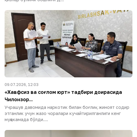
09.07.2026, 12:03
«Хавфсиз ва соғлом юрт» тадбири доирасида
Чилонзор...
Учрашув давомида наркотик билан боғлиқ жиноят содир
этганлик учун жазо чоралари кучайтирилганлиги кенг
муҳокамада бўлди....