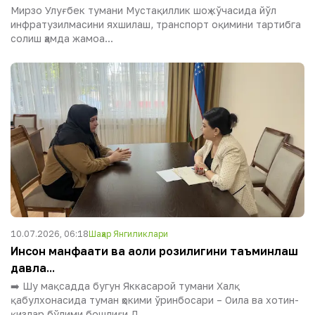
Мирзо Улуғбек тумани Мустақиллик шоҳ кўчасида йўл
инфратузилмасини яхшилаш, транспорт оқимини тартибга
солиш ҳамда жамоа...
10.07.2026, 06:18
Шаҳар Янгиликлари
Инсон манфаати ва аҳоли розилигини таъминлаш
давла...
➡️ Шу мақсадда бугун Яккасарой тумани Халқ
қабулхонасида туман ҳокими ўринбосари – Оила ва хотин-
қизлар бўлими бошлиғи Д...