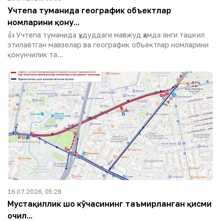
Учтепа туманида географик объектлар
номларини қону...
👍 Учтепа туманида ҳудуддаги мавжуд ҳамда янги ташкил
этилаётган мавзелар ва географик объектлар номларини
қонунчилик та...
16.07.2026, 05:28
Мустақиллик шоҳ кўчасининг таъмирланган қисми
очил...