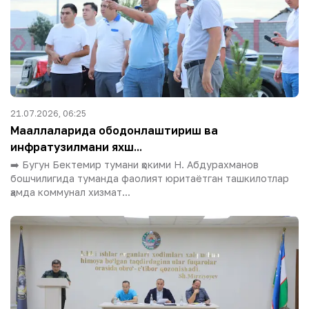
21.07.2026, 06:25
Маҳаллаларида ободонлаштириш ва
инфратузилмани яхш...
➡️ Бугун Бектемир тумани ҳокими Н. Абдурахманов
бошчилигида туманда фаолият юритаётган ташкилотлар
ҳамда коммунал хизмат...