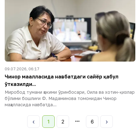
09.07.2026, 06:17
Чинор маҳалласида навбатдаги сайёр қабул
ўтказилди...
Миробод тумани ҳокими ўринбосари, Оила ва хотин-қизлар
бўлими бошлиғи Ф. Мадаминова томонидан Чинор
маҳалласида навбатда...
1
2
6