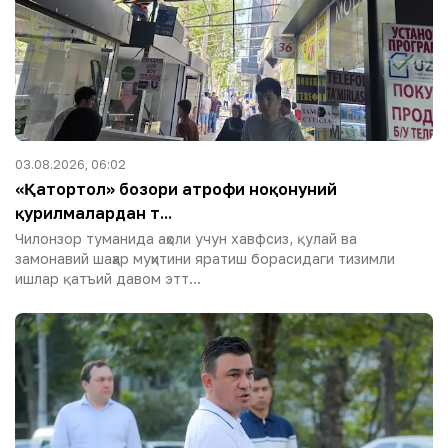
03.08.2026, 06:02
«Қатортол» бозори атрофи ноқонуний
қурилмалардан т...
Чилонзор туманида аҳоли учун хавфсиз, қулай ва
замонавий шаҳар муҳитини яратиш борасидаги тизимли
ишлар қатъий давом этт...