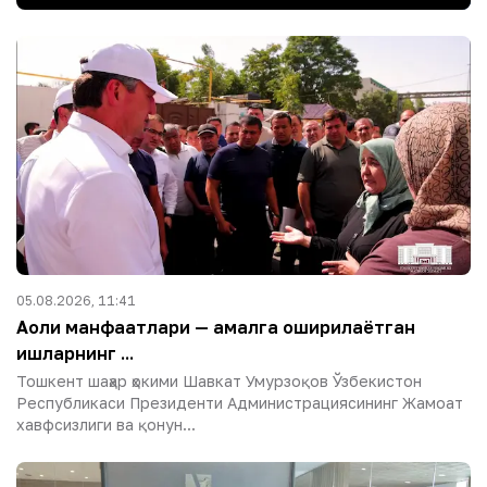
05.08.2026, 11:41
Аҳоли манфаатлари — амалга оширилаётган
ишларнинг ...
Тошкент шаҳар ҳокими Шавкат Умурзоқов Ўзбекистон
Республикаси Президенти Администрациясининг Жамоат
хавфсизлиги ва қонун...