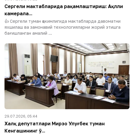
Сергели мактабларида рақамлаштириш: Ақлли
камерала...
👍 Сергели туман ҳокимлигида мактабларда давоматни
яхшилаш ва замонавий технологияларни жорий этишга
бағишланган амалий ...
29.07.2026, 05:44
Халқ депутатлари Мирзо Улуғбек туман
Кенгашининг ў...