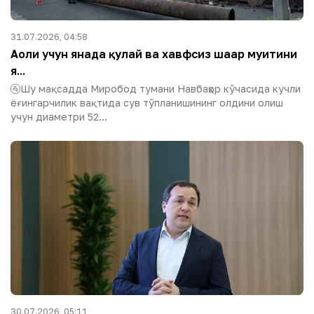
31.07.2026, 04:58
Аҳоли учун янада қулай ва хавфсиз шаҳар муҳитини
я...
🚰Шу мақсадда Миробод тумани Навбаҳор кўчасида кучли
ёғингарчилик вақтида сув тўпланишининг олдини олиш
учун диаметри 52...
30.07.2026, 05:11