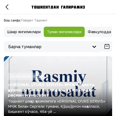
ТОШКЕНТДАН ГАПИРАМИЗ
Бош саҳифа
/
Говорит Ташкент
Шаҳар янгиликлари
Туман янгиликлари
Фавқулодда ян
Барча туманлар
06.08.2026, 05:15
«ORIGINAL LYUKS SERVIS» МЧЖ объекти
қурилиши билан боғлиқ вазият юзасидан
расмий муносабат
Тошкент шаҳар ҳокимлигига «ORIGINAL LYUKS SERVIS»
МЧЖ билан Сергели тумани, Қўшқўрғон маҳалласи,
Бишкент кўчаси, 46а-уй ...