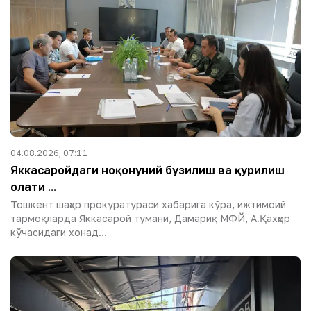
04.08.2026, 07:11
Яккасаройдаги ноқонуний бузилиш ва қурилиш
ҳолати ...
Тошкент шаҳар прокуратураси хабарига кўра, ижтимоий
тармоқларда Яккасарой тумани, Дамариқ МФЙ, А.Қахҳор
кўчасидаги хонад...