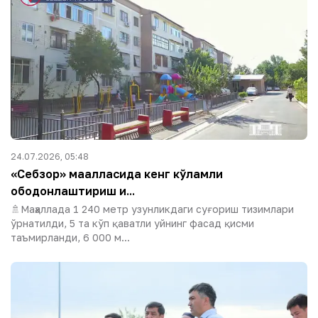
24.07.2026, 05:48
«Себзор» маҳалласида кенг кўламли
ободонлаштириш и...
🚿Маҳаллада 1 240 метр узунликдаги суғориш тизимлари
ўрнатилди, 5 та кўп қаватли уйнинг фасад қисми
таъмирланди, 6 000 м...