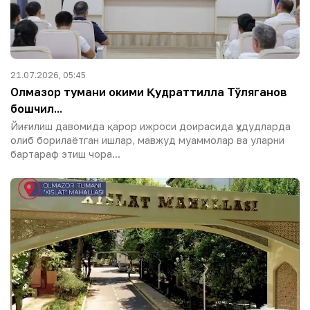
21.07.2026, 05:45
Олмазор тумани ҳокими Қудраттилла Тўляганов
бошчил...
Йиғилиш давомида қарор ижроси доирасида ҳудудларда
олиб борилаётган ишлар, мавжуд муаммолар ва уларни
бартараф этиш чора...