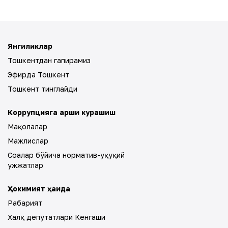
Янгиликлар
Тошкентдан гапирамиз
Эфирда Тошкент
Тошкент тинглайди
Коррупцияга қарши курашиш
Мақолалар
Мажлислар
Соҳалар бўйича норматив-ҳуқуқий
ҳужжатлар
Ҳокимият ҳақида
Раҳбарият
Халқ депутатлари Кенгаши