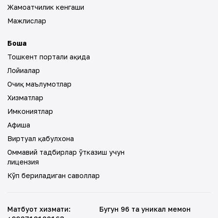
Жамоатчилик кенгаши
Мажлислар
Бошқа
Тошкент портали ҳақида
Лойиҳалар
Очиқ маълумотлар
Хизматлар
Имкониятлар
Афиша
Виртуал қабулхона
Оммавий тадбирлар ўтказиш учун
лицензия
Кўп бериладиган саволлар
Матбуот хизмати
:
Бугун 96 та уникал меҳмон