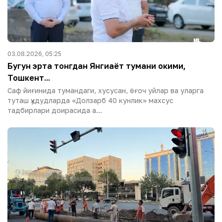
03.08.2026, 05:25
Бугун эрта тонгдан Янгиҳаёт тумани ҳокими,
Тошкент...
Саф йиғинида тумандаги, хусусан, ёғоч уйлар ва уларга
туташ ҳудудларда «Долзарб 40 кунлик» махсус
тадбирлари доирасида а...