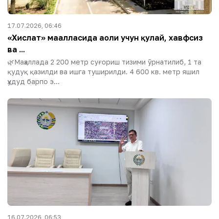
17.07.2026, 06:46
«Хислат» маҳалласида аҳоли учун қулай, хавфсиз
ва ...
🌿Маҳаллада 2 200 метр суғориш тизими ўрнатилиб, 1 та
қудуқ қазилди ва ишга туширилди. 4 600 кв. метр яшил
ҳудуд барпо э...
16.07.2026, 06:53