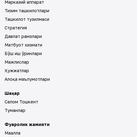
Марказий аппарат
Тизим ташкилотлари
Ташкилот тузилмаси
Стратегия
Давлат рамзлари
Матбуот хизмати
Бўш иш ўринлари
Мажлислар
Ҳужжатлар
Алоқа маълумотлари
Шаҳар
Салом Тошкент
Туманлар
Фуқаролик жамияти
Маҳалла