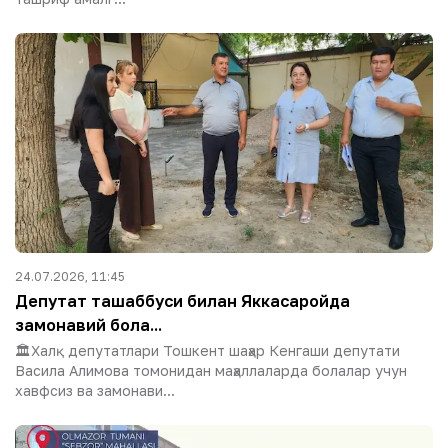
24.07.2026, 11:45
Депутат ташаббуси билан Яккасаройда
замонавий бола...
🏛Халқ депутатлари Тошкент шаҳар Кенгаши депутати
Васила Алимова томонидан маҳаллаларда болалар учун
хавфсиз ва замонави...