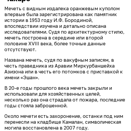
Мечеть с видным издалека оранжевым куполом
впервые была зарегистрирована как памятник
истории в 1953 году И.Ф. Бородиной,
впоследствии изучена и детально описана
исследователями. Судя по архитектурному стилю,
мечеть построена в середине или второй
половине XVIII века, более точные данные
отсутствуют.
Названа мечеть, судя по вакуфным записям, в
честь праведника из Аравии Миркурбаншейха
Азизона или в честь его потомков с приставкой к
имени «Эшан».
В 20-е годы прошлого века мечеть закрыли и
использовали для хозяйственных целей,
несколько раз она страдала от пожара, последние
годы стояла заброшенной.
Около мечети есть захоронение, останки под ним
перенесли на кладбище Кам
а
л
а
н, символическая
могила восстановлена в 2007 году.