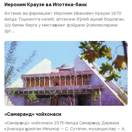
Иероним Краузе ва Ипотека-банк
Ботаник ва фармацевт Иероним Иванович Краузе 1870
йилда Тошкентга келиб, аптекачи бўлиб ишлай бошлаган.
Шу билан бирга у минтақанинг фойдали ўсимликларини
ўрг...
«Самарқанд» чойхонаси
«Самарқанд» чойхонаси 1975-йилда Самарқанд-Дарваза
кўчасида қурилган.Меъмор — С. Сутягин, муҳандислар — А.