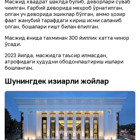
Масжид квадрат шаклда бўлиб, деворлари суваб
чиқилган. Ғарбий деворида меҳроб ўрнатилган,
қолган уч деворида эшиклар бўлган, аммо ҳозир
фақат жанубий тарафдаги кириш қисми сақланиб
қолган, бошқалари ғишт билан ёпилган.
Масжид ёнида тахминан 300 йиллик катта чинор
ўсади.
2023 йилда, масжидга таъсир қилмасдан,
атрофидаги ҳудудни ободонлаштириш ишлари
бошланган.
Шунингдек қизиқарли жойлар