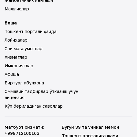
Жамоатчилик кенгаши
Мажлислар
Бошқа
Тошкент портали ҳақида
Лойиҳалар
Очиқ маълумотлар
Хизматлар
Имкониятлар
Афиша
Виртуал қабулхона
Оммавий тадбирлар ўтказиш учун
лицензия
Кўп бериладиган саволлар
Матбуот хизмати
:
Бугун 39 та уникал меҳмон
+998712100163
Тошкент порталига жами