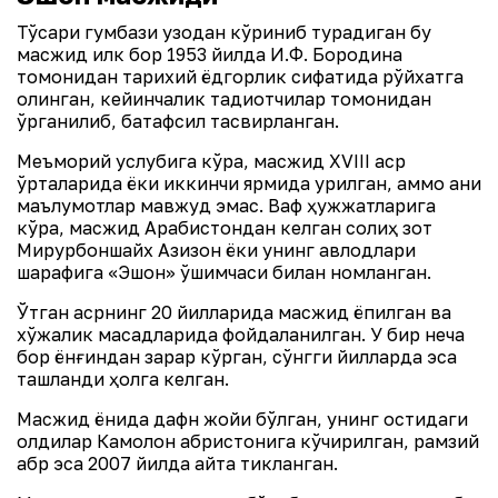
Тўқсариқ гумбази узоқдан кўриниб турадиган бу
масжид илк бор 1953 йилда И.Ф. Бородина
томонидан тарихий ёдгорлик сифатида рўйхатга
олинган, кейинчалик тадқиқотчилар томонидан
ўрганилиб, батафсил тасвирланган.
Меъморий услубига кўра, масжид XVIII аср
ўрталарида ёки иккинчи ярмида қурилган, аммо аниқ
маълумотлар мавжуд эмас. Вақф ҳужжатларига
кўра, масжид Арабистондан келган солиҳ зот
Мирқурбоншайх Азизон ёки унинг авлодлари
шарафига «Эшон» қўшимчаси билан номланган.
Ўтган асрнинг 20 йилларида масжид ёпилган ва
хўжалик мақсадларида фойдаланилган. У бир неча
бор ёнғиндан зарар кўрган, сўнгги йилларда эса
ташландиқ ҳолга келган.
Масжид ёнида дафн жойи бўлган, унинг остидаги
қолдиқлар Камолон қабристонига кўчирилган, рамзий
қабр эса 2007 йилда қайта тикланган.