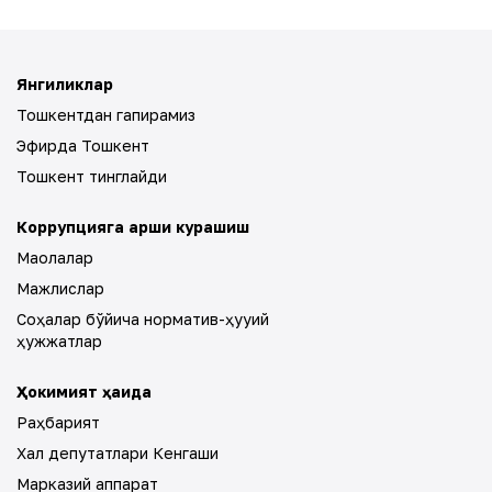
Янгиликлар
Тошкентдан гапирамиз
Эфирда Тошкент
Тошкент тинглайди
Коррупцияга қарши курашиш
Мақолалар
Мажлислар
Соҳалар бўйича норматив-ҳуқуқий
ҳужжатлар
Ҳокимият ҳақида
Раҳбарият
Халқ депутатлари Кенгаши
Марказий аппарат