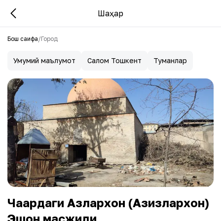
Шаҳар
Бош саҳифа
/
Город
Умумий маълумот
Салом Тошкент
Туманлар
Чақардаги Азлархон (Азизлархон)
Эшон масжиди