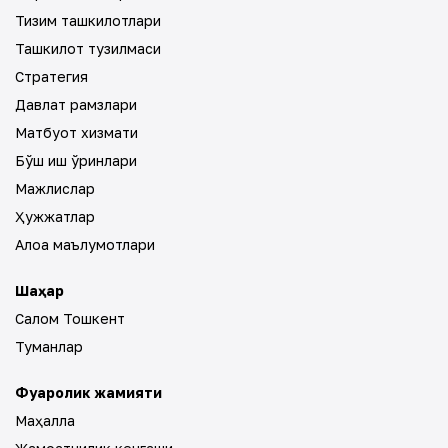
Тизим ташкилотлари
Ташкилот тузилмаси
Стратегия
Давлат рамзлари
Матбуот хизмати
Бўш иш ўринлари
Мажлислар
Ҳужжатлар
Алоқа маълумотлари
Шаҳар
Салом Тошкент
Туманлар
Фуқаролик жамияти
Маҳалла