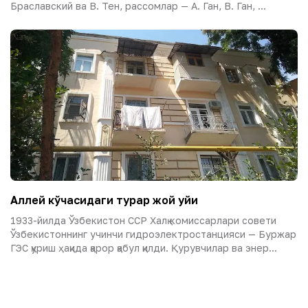
Браславский ва В. Тен, рассомлар — А. Ган, В. Ган, ...
Аллей кўчасидаги турар жой уйи
1933-йилда Ўзбекистон ССР Халқ комиссарлари совети
Ўзбекистоннинг учинчи гидроэлектростанцияси — Буржар
ГЭС қуриш ҳақида қарор қабул қилди. Қурувчилар ва энер...