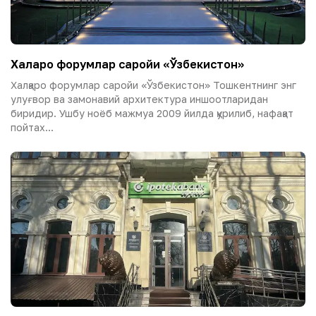
Халқаро форумлар саройи «Ўзбекистон»
Халқаро форумлар саройи «Ўзбекистон» Тошкентнинг энг
улуғвор ва замонавий архитектура иншоотларидан
биридир. Ушбу ноёб мажмуа 2009 йилда қурилиб, нафақат
пойтах...