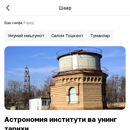
Шаҳар
Бош саҳифа
/
Город
Умумий маълумот
Салом Тошкент
Туманлар
Астрономия институти ва унинг
тарихи