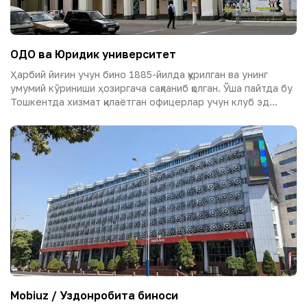
ОДО ва Юридик университет
Ҳарбий йиғин учун бино 1885-йилда қурилган ва унинг
умумий кўриниши ҳозиргача сақланиб қолган. Ўша пайтда бу
Тошкентда хизмат қилаётган офицерлар учун клуб эд...
Mobiuz / Уздонробита биноси