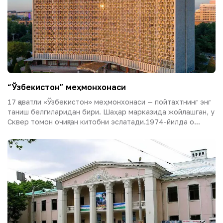
“Ўзбекистон” меҳмонхонаси
17 қаватли «Ўзбекистон» меҳмонхонаси — пойтахтнинг энг
таниш белгиларидан бири. Шаҳар марказида жойлашган, у
Сквер томон очиқган китобни эслатади.1974-йилда о...