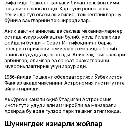
сифатида Тошкент қалъаси билан телефон сими
орқали боғланган эди. Ҳар куни роппа-роса
пешинда тўп овози эшитилиб, тошкентликлар шу
бўйича вақтларини текширардилар.
Аниқ вақтни аниқлаш ва сақлаш механизмлари ер
остида чуқур жойлашган бўлиб, уруш йилларида
фойдали бўлди — Совет Иттифоқининг барча
обсерваториялари немислар томонидан босиб
олинган ҳудудда қолган эди. Аниқ вақт сигналлари
ҳарбийлар, олимлар ва саноат ҳаракатларини
мувофиқлаштириш учун зарур эди.
1966-йилда Тошкент обсерваторияси Ўзбекистон
Фанлар академиясининг Астрономия институтига
айлантирилди.
Акқўрғон канали оқиб ўтадиган Астрономия
институти ҳудуди ҳали ҳам чиройли ва манзарали.
Ҳозирда бу ерда гулзор парк ташкил этилмоқда.
Шунингдек қизиқарли жойлар