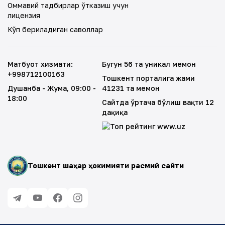
Оммавий тадбирлар ўтказиш учун
лицензия
Кўп бериладиган саволлар
Матбуот хизмати
:
Бугун 56 та уникал меҳмон
+998712100163
Тошкент порталига жами
Душанба - Жума
, 09:00 -
41231 та меҳмон
18:00
Сайтда ўртача бўлиш вақти 12
дақиқа
Тошкент шаҳар ҳокимияти расмий сайти