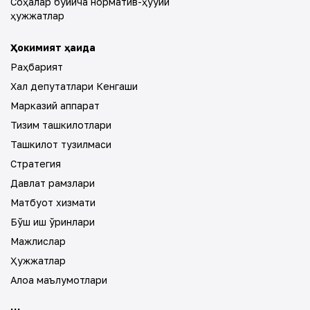
Соҳалар бўйича норматив-ҳуқуқий
ҳужжатлар
Ҳокимият ҳақида
Раҳбарият
Халқ депутатлари Кенгаши
Марказий аппарат
Тизим ташкилотлари
Ташкилот тузилмаси
Стратегия
Давлат рамзлари
Матбуот хизмати
Бўш иш ўринлари
Мажлислар
Ҳужжатлар
Алоқа маълумотлари