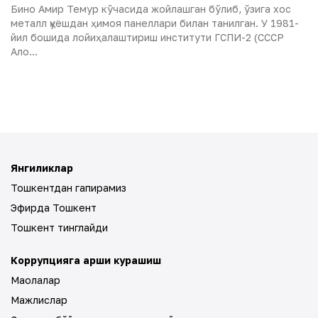
Бино Амир Темур кўчасида жойлашган бўлиб, ўзига хос
металл қуёшдан ҳимоя панеллари билан танилган. У 1981-
йил бошида лойиҳалаштириш институти ГСПИ-2 (СССР
Ало...
Янгиликлар
Тошкентдан гапирамиз
Эфирда Тошкент
Тошкент тинглайди
Коррупцияга қарши курашиш
Мақолалар
Мажлислар