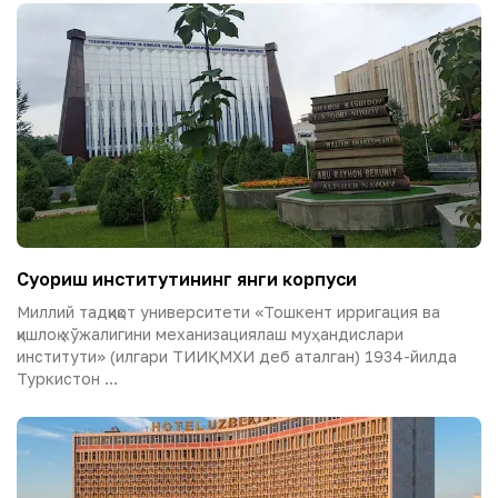
Суғориш институтининг янги корпуси
Миллий тадқиқот университети «Тошкент ирригация ва
қишлоқ хўжалигини механизациялаш муҳандислари
институти» (илгари ТИИҚМХИ деб аталган) 1934-йилда
Туркистон ...