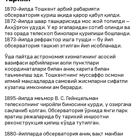
1870-йилда Тошкент ҳарбий раҳбарияти
обсерватория қуриш ҳақида қарор қабул қилди.
1872-йилда шаҳар ташқарисида мос жой топилди —
Акқўрғон ҳудуди. У ер эгаларидан сотиб олинди ва
тез орада телескоп бинолари қурилиши бошланди.
1873-йилда рефрактор ишга тушди — бу йил
обсерватория ташкил этилган йил ҳисобланади.
Ўша пайтда астрономия хизматининг асосий
вазифаси ҳарбийларни аҳоли пунктлари
координаталари билан аниқ харита билан
таъминлаш эди. Тошкентнинг муссаффо осмони
илмий мақсадларда самовий жисмларни сифатли
кузатиш имконини ҳам берарди.
1895-йилда меъмор В. С. Гейнцельман
телескопнинг чиройли биносини қурди, у ҳозиргача
сақланиб қолган. Обсерватория ўрнида янги парк
яратиш режаларида бу тарихий иншоотни
реконструкция қилиш кўзда тутилган.
1880-йилларда обсерватория аниқ вақт манбаи