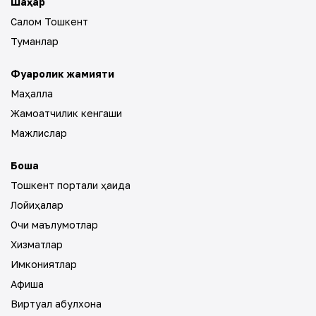
Шаҳар
Салом Тошкент
Туманлар
Фуқаролик жамияти
Маҳалла
Жамоатчилик кенгаши
Мажлислар
Бошқа
Тошкент портали ҳақида
Лойиҳалар
Очиқ маълумотлар
Хизматлар
Имкониятлар
Афиша
Виртуал қабулхона