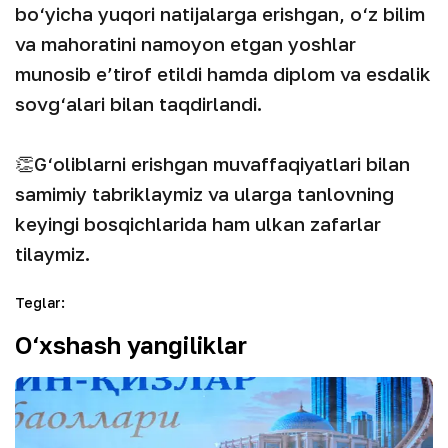
bo‘yicha yuqori natijalarga erishgan, o‘z bilim
va mahoratini namoyon etgan yoshlar
munosib e’tirof etildi hamda diplom va esdalik
sovg‘alari bilan taqdirlandi.
👏G‘oliblarni erishgan muvaffaqiyatlari bilan
samimiy tabriklaymiz va ularga tanlovning
keyingi bosqichlarida ham ulkan zafarlar
tilaymiz.
Teglar
:
O‘xshash yangiliklar