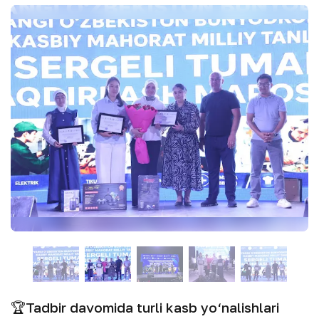
🏆Tadbir davomida turli kasb yo‘nalishlari