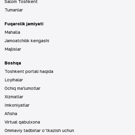
Salom Toshkent
Tumanlar
Fuqarolik jamiyati
Mahalla
Jamoatchilik kengashi
Majlislar
Boshqa
Toshkent portali haqida
Loyihalar
Ochiq ma'lumotlar
Xizmatlar
Imkoniyatlar
Afisha
Virtual qabulxona
Ommaviy tadbirlar oʻtkazish uchun