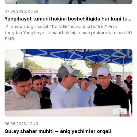
07.08.2026, 05:28
Yangihayot tumani hokimi boshchiligida har kuni tu...
📌 Navbatdagi manzil “Do‘stlik” mahallasi bo‘ldi📍 Erta
tongdan Yangihayot tumani hokimi, tuman prokurori, tuman IIO
FMB...
06.08.2026, 12:43
Qulay shahar muhiti — aniq yechimlar orqali