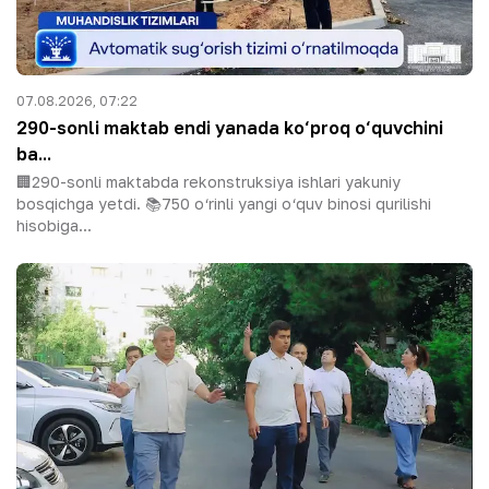
07.08.2026, 07:22
290-sonli maktab endi yanada ko‘proq o‘quvchini
ba...
🏢290-sonli maktabda rekonstruksiya ishlari yakuniy
bosqichga yetdi. 📚750 o‘rinli yangi o‘quv binosi qurilishi
hisobiga...