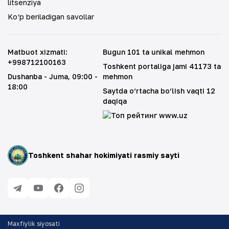
litsenziya
Ko‘p beriladigan savollar
Matbuot xizmati
:
Bugun 101 ta unikal mehmon
+998712100163
Toshkent portaliga jami 41173 ta
Dushanba - Juma
, 09:00 -
mehmon
18:00
Saytda o‘rtacha bo‘lish vaqti 12
daqiqa
Toshkent shahar hokimiyati rasmiy sayti
Maxfiylik siyosati