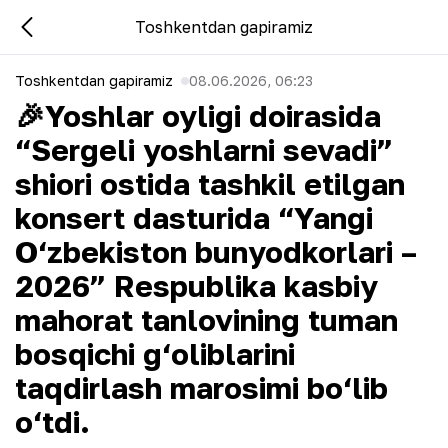
Toshkentdan gapiramiz
Toshkentdan gapiramiz
08.06.2026, 06:23
🎉Yoshlar oyligi doirasida
“Sergeli yoshlarni sevadi”
shiori ostida tashkil etilgan
konsert dasturida “Yangi
O‘zbekiston bunyodkorlari –
2026” Respublika kasbiy
mahorat tanlovining tuman
bosqichi g‘oliblarini
taqdirlash marosimi bo‘lib
o‘tdi.