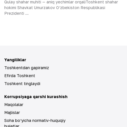
Qulay shahar muhiti — aniq yechimlar orqaliToshkent shahar
hokimi Shavkat Umurzakov O‘zbekiston Respublikasi
Prezidenti ...
Yangiliklar
Toshkentdan gapiramiz
Efirda Toshkent
Toshkent tinglaydi
Korrupsiyaga qarshi kurashish
Maqolalar
Majlislar
Soha bo‘yicha normativ-huquqiy
hujjatlar