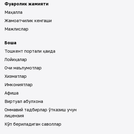
Фуқаролик жамияти
Маҳалла
Жамоатчилик кенгаши
Мажлислар
Бошқа
Тошкент портали ҳақида
Лойиҳалар
Очиқ маълумотлар
Хизматлар
Имкониятлар
Афиша
Виртуал қабулхона
Оммавий тадбирлар ўтказиш учун
лицензия
Кўп бериладиган саволлар