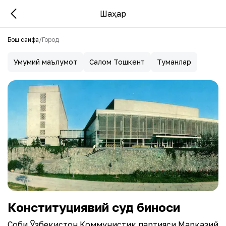
Шаҳар
Бош саҳифа
/
Город
Умумий маълумот
Салом Тошкент
Туманлар
Конституциявий суд биноси
Собиқ Ўзбекистон Коммунистик партияси Марказий