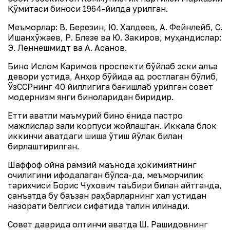
Қўмитаси биноси 1964-йилда қурилган.
Меъморлар: В. Березин, Ю. Халдеев, А. Фейнлейб, С.
Ишанхўжаев, Р. Блезе ва Ю. Закиров; муҳандислар:
Э. Леннешмидт ва А. Асанов.
Бино Ислом Каримов проспекти бўйлаб эски қалъа
девори устида, Анҳор бўйида қад ростлаган бўлиб,
ЎзССРнинг 40 йиллигига бағишлаб қурилган совет
модернизм янги биноларидан биридир.
Етти қаватли маъмурий бино ёнида пастроқ
мажлислар зали корпуси жойлашган. Иккала блок
иккинчи қаватдаги шиша ўтиш йўлак билан
бирлаштирилган.
Шаффоф ойна рамзий маънода ҳокимиятнинг
очиқлигини ифодалаган бўлса-да, меъморчилик
тарихчиси Борис Чухович таъбири билан айтганда,
санъатда бу баъзан раҳбарларнинг халқ устидан
назорати белгиси сифатида талқин қилинади.
Совет даврида олтинчи қаватда Ш. Рашидовнинг