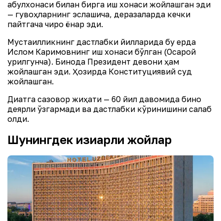
қабулхонаси билан бирга иш хонаси жойлашган эди
— гувоҳларнинг эслашича, деразаларда кечки
пайтгача чироқ ёнар эди.
Мустақилликнинг дастлабки йилларида бу ерда
Ислом Каримовнинг иш хонаси бўлган (Оқсарой
қурилгунча). Бинода Президент девони ҳам
жойлашган эди. Ҳозирда Конституциявий суд
жойлашган.
Диққатга сазовор жиҳати — 60 йил давомида бино
деярли ўзгармади ва дастлабки кўринишини сақлаб
қолди.
Шунингдек қизиқарли жойлар