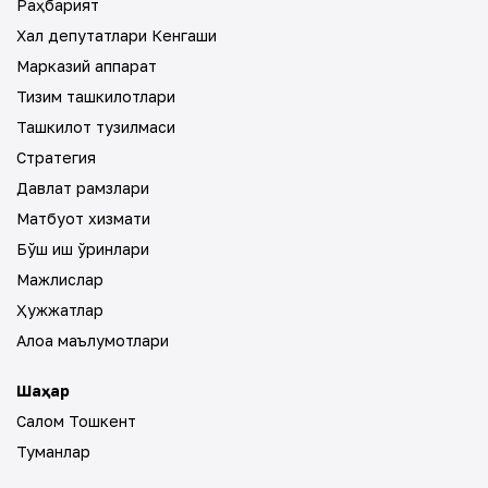
Раҳбарият
Халқ депутатлари Кенгаши
Марказий аппарат
Тизим ташкилотлари
Ташкилот тузилмаси
Стратегия
Давлат рамзлари
Матбуот хизмати
Бўш иш ўринлари
Мажлислар
Ҳужжатлар
Алоқа маълумотлари
Шаҳар
Салом Тошкент
Туманлар