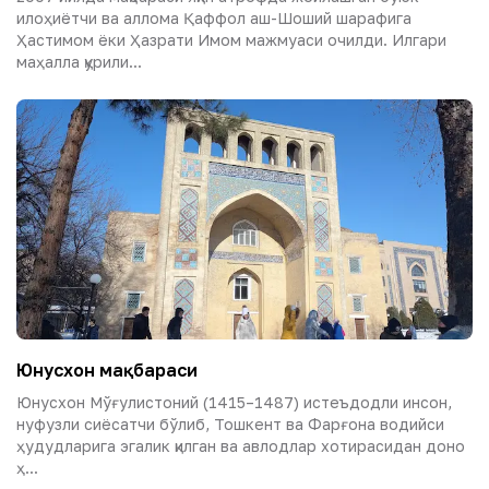
илоҳиётчи ва аллома Қаффол аш-Шоший шарафига
Ҳастимом ёки Ҳазрати Имом мажмуаси очилди. Илгари
маҳалла қурили...
Юнусхон мақбараси
Юнусхон Мўғулистоний (1415–1487) истеъдодли инсон,
нуфузли сиёсатчи бўлиб, Тошкент ва Фарғона водийси
ҳудудларига эгалик қилган ва авлодлар хотирасидан доно
ҳ...