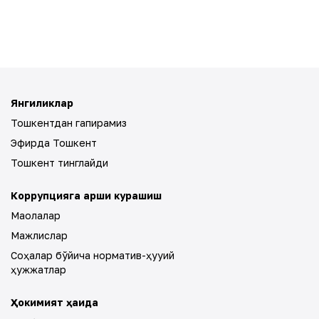
Янгиликлар
Тошкентдан гапирамиз
Эфирда Тошкент
Тошкент тинглайди
Коррупцияга қарши курашиш
Мақолалар
Мажлислар
Соҳалар бўйича норматив-ҳуқуқий
ҳужжатлар
Ҳокимият ҳақида