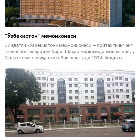
“Ўзбекистон” меҳмонхонаси
17 қаватли «Ўзбекистон» меҳмонхонаси — пойтахтнинг энг
таниш белгиларидан бири. Шаҳар марказида жойлашган, у
Сквер томон очиқган китобни эслатади.1974-йилда о...