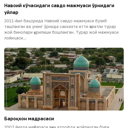
Навоий кўчасидаги савдо мажмуаси ўрнидаги
уйлар
2011-йил баҳорида Навоий савдо мажмуаси бузиб
ташланган ва унинг ўрнида саккизта етти қаватли турар
жой бинолари қурилиши бошланган. Турар жой мажмуаси
лойиҳаси...
Бароқхон мадрасаси
2007 йилда мақбараси яқин атрофда жойлашган буюк