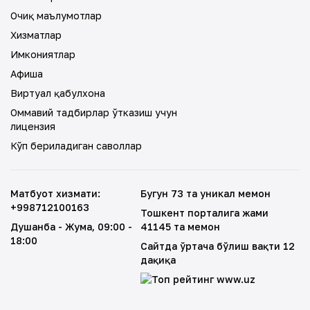
Очиқ маълумотлар
Хизматлар
Имкониятлар
Афиша
Виртуал қабулхона
Оммавий тадбирлар ўтказиш учун
лицензия
Кўп бериладиган саволлар
Матбуот хизмати
:
Бугун 73 та уникал меҳмон
+998712100163
Тошкент порталига жами
Душанба - Жума
, 09:00 -
41145 та меҳмон
18:00
Сайтда ўртача бўлиш вақти 12
дақиқа