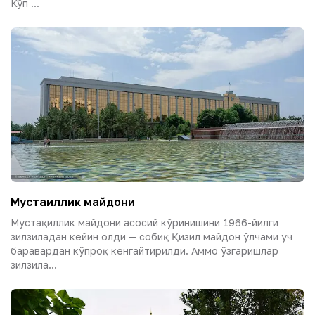
Кўп ...
Мустақиллик майдони
Мустақиллик майдони асосий кўринишини 1966-йилги
зилзиладан кейин олди — собиқ Қизил майдон ўлчами уч
баравардан кўпроқ кенгайтирилди. Аммо ўзгаришлар
зилзила...