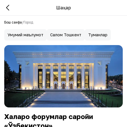
Шаҳар
Бош саҳифа
/
Город
Умумий маълумот
Салом Тошкент
Туманлар
Халқаро форумлар саройи
«Ўзбекистон»