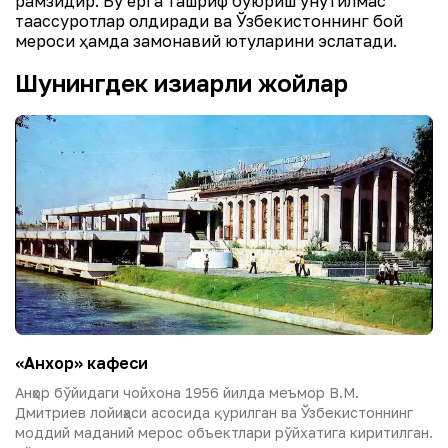
рамзидир. Бу ерга ташриф буюриш унутилмас
таассуротлар қолдиради ва Ўзбекистоннинг бой
мероси ҳамда замонавий ютуқларини эслатади.
Шунингдек қизиқарли жойлар
«Анхор» кафеси
Анҳор бўйидаги чойхона 1956 йилда меъмор В.М.
Дмитриев лойиҳаси асосида қурилган ва Ўзбекистоннинг
моддий маданий мерос объектлари рўйхатига киритилган.