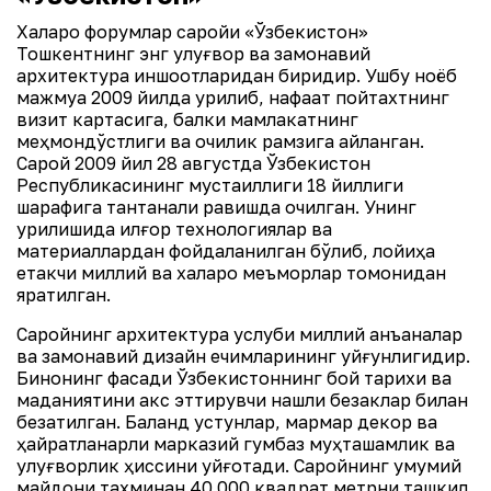
Халқаро форумлар саройи «Ўзбекистон»
Тошкентнинг энг улуғвор ва замонавий
архитектура иншоотларидан биридир. Ушбу ноёб
мажмуа 2009 йилда қурилиб, нафақат пойтахтнинг
визит картасига, балки мамлакатнинг
меҳмондўстлиги ва очиқлик рамзига айланган.
Сарой 2009 йил 28 августда Ўзбекистон
Республикасининг мустақиллиги 18 йиллиги
шарафига тантанали равишда очилган. Унинг
қурилишида илғор технологиялар ва
материаллардан фойдаланилган бўлиб, лойиҳа
етакчи миллий ва халқаро меъморлар томонидан
яратилган.
Саройнинг архитектура услуби миллий анъаналар
ва замонавий дизайн ечимларининг уйғунлигидир.
Бинонинг фасади Ўзбекистоннинг бой тарихи ва
маданиятини акс эттирувчи нақшли безаклар билан
безатилган. Баланд устунлар, мармар декор ва
ҳайратланарли марказий гумбаз муҳташамлик ва
улуғворлик ҳиссини уйғотади. Саройнинг умумий
майдони тахминан 40 000 квадрат метрни ташкил