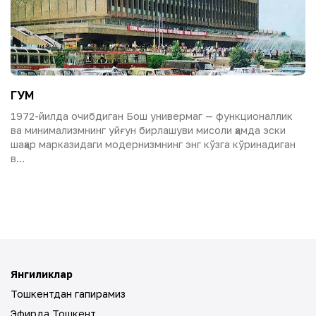
ГУМ
1972-йилда очибдиган Бош универмаг — функционаллик
ва минимализмнинг уйғун бирлашуви мисоли ҳамда эски
шаҳар марказидаги модернизмнинг энг кўзга кўринадиган
в...
Янгиликлар
Тошкентдан гапирамиз
Эфирда Тошкент