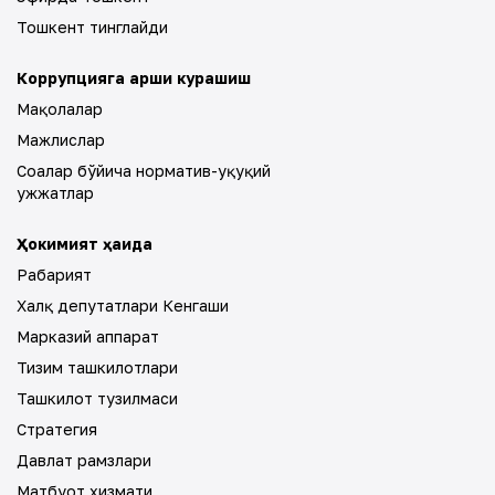
Тошкент тинглайди
Коррупцияга қарши курашиш
Мақолалар
Мажлислар
Соҳалар бўйича норматив-ҳуқуқий
ҳужжатлар
Ҳокимият ҳақида
Раҳбарият
Халқ депутатлари Кенгаши
Марказий аппарат
Тизим ташкилотлари
Ташкилот тузилмаси
Стратегия
Давлат рамзлари
Матбуот хизмати