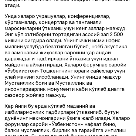
этади.
Унда халқаро учрашувлар, конференциялар,
кўргазмалар, концертлар ва тантанали
маросимларни ўтказиш учун кенг заллар мавжуд.
Энг кўп эътиборни тортадиган асосий зал 2 500
кишини сиғдира олади. Унинг ички қисми нафис
миллий услубда безатилган бўлиб, ноёб акустика
ва замонавий жиҳозлар саройни ҳар қандай
даражадаги тадбирларни ўтказиш учун идеал
майдонга айлантиради. Халқаро форумлар саройи
«Ўзбекистон» Тошкентнинг юраги сайёҳлар учун
қулай манзил ҳисобланади. Унинг ёнида машҳур
Мустақиллик боғи ва Мустақиллик ва
инсонпарварлик монументи каби кўплаб диққатга
сазовор жойлар мавжуд.
Ҳар йили бу ерда кўплаб маданий ва
ишбилармонлик тадбирлари ўтказилиб, бутун
дунёнинг меҳмонларини ўзига жалб қилади. Халқаро
форумлар саройи «Ўзбекистон» нафақат бино,
балки мустақиллик, бирлик ва тараққиётга интилиш