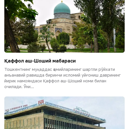
Қаффол аш-Шоший мақбараси
Тошкентнинг муқаддас ҳомийларининг шартли рўйхати
анъанавий равишда биринчи исломий уйғониш даврининг
йирик намояндаси Қаффол аш-Шоший номи билан
очилади. Ўни...