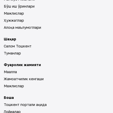
Бўш иш ўринлари
Мажлислар
Ҳужжатлар
Алоқа маълумотлари
Шаҳар
Салом Тошкент
Туманлар
Фуқаролик жамияти
Маҳалла
Жамоатчилик кенгаши
Мажлислар
Бошқа
Тошкент портали ҳақида
Лойиҳалар