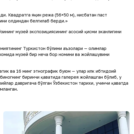
и. Квадратга яқин режа (56×50 м), нисбатан паст
сини олдиндан белгилаб берди.»
зининг музей экспозициясининг асосий қисми эканлигини
амиятининг Туркистон бўлими аъзолари — олимлар
вомида музей бир неча бор номини ва жойлашувини
атик ва 16 минг этнографик буюм — улар илк ибтидоий
 биногнинг биринчи қаватида галерея жойлашган бўлиб, у
ийлар давригача бўлган Ўзбекистон тарихи, учинчи қаватда
мланган.