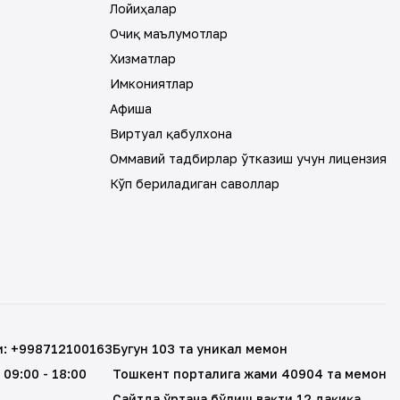
Лойиҳалар
Очиқ маълумотлар
Хизматлар
Имкониятлар
Афиша
Виртуал қабулхона
Оммавий тадбирлар ўтказиш учун лицензия
Кўп бериладиган саволлар
и
:
+998712100163
Бугун 103 та уникал меҳмон
, 09:00 - 18:00
Тошкент порталига жами 40904 та меҳмон
Сайтда ўртача бўлиш вақти 12 дақиқа