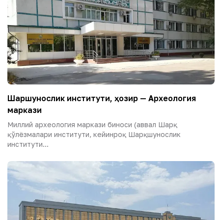
Шарқшунослик институти, ҳозир — Археология
маркази
Миллий археология маркази биноси (аввал Шарқ
қўлёзмалари институти, кейинроқ Шарқшунослик
институти...