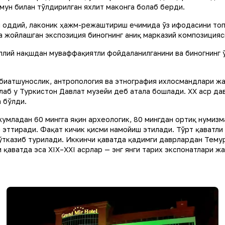
ун билан тўлдирилган яхлит маконга боғлаб берди.
м оддий, лаконик ҳажм-режаштириш ечимида ўз ифодасини топд
ида жойлашган экспозиция биногнинг аниқ марказий композиция
лий нақшдан муваффақиятли фойдаланилганини ва биногнинг ў
абиатшунослик, антропология ва этнография ихлосмандлари ж
лаб у Туркистон Давлат музейи деб атала бошлади. XX аср да
а бўлди.
умладан 60 мингга яқин археологик, 80 мингдан ортиқ нумизм
с эттиради. Фақат кичик қисми намойиш этилади. Тўрт қаватли
ўтказиб турилади. Иккинчи қаватда қадимги даврлардан Темур
 қаватда эса XIX–XXI асрлар — энг янги тарих экспонатлари жа