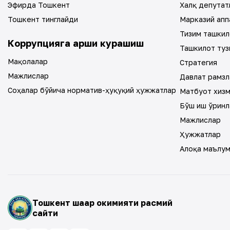
Эфирда Тошкент
Халқ депутат
Тошкент тинглайди
Марказий апп
Тизим ташкил
Коррупцияга қарши курашиш
Ташкилот туз
Мақолалар
Стратегия
Мажлислар
Давлат рамзл
Соҳалар бўйича норматив-ҳуқуқий ҳужжатлар
Матбуот хиз
Бўш иш ўринл
Мажлислар
Ҳужжатлар
Алоқа маълу
Тошкент шаҳар ҳокимияти расмий
сайти