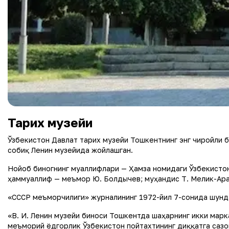
Тарих музейи
Ўзбекистон Давлат тарих музейи Тошкентнинг энг чиройли 
собиқ Ленин музейида жойлашган.
Нойоб биногнинг муаллифлари — Ҳамза номидаги Ўзбекистон
ҳаммуаллиф — меъмор Ю. Болдычев; муҳандис Т. Мелик-Ара
«СССР меъморчилиги» журналининг 1972-йил 7-сонида шунда
«В. И. Ленин музейи биноси Тошкентда шаҳарнинг икки марк
меъморий ёдгорлик Ўзбекистон пойтахтининг диққатга сазо