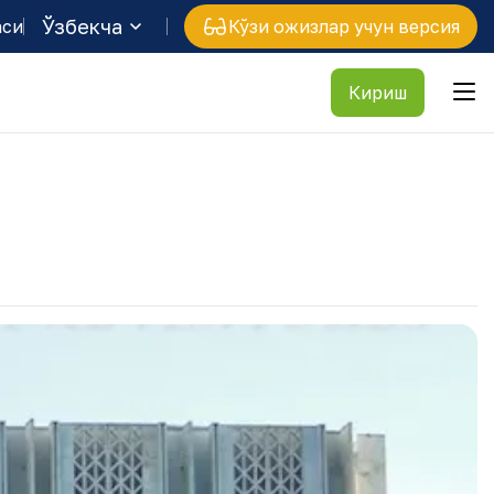
Ўзбекча
аси
Кўзи ожизлар учун версия
Кириш