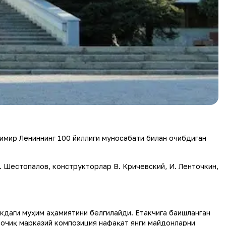
имир Лениннинг 100 йиллиги муносабати билан очибдиган
 Шестопалов, конструкторлар В. Кричевский, И. Ленточкин,
кдаги муҳим аҳамиятини белгилайди. Етакчига бағишланган
 очиқ марказий композиция нафақат янги майдонларни