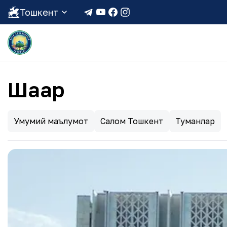
Тошкент
Шаҳар
Умумий маълумот
Салом Тошкент
Туманлар