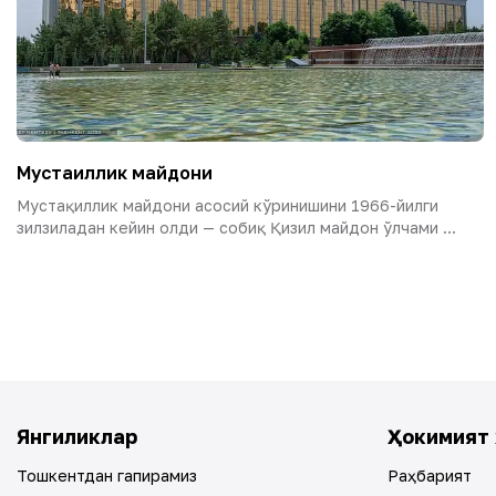
Мустақиллик майдони
Мустақиллик майдони асосий кўринишини 1966-йилги
зилзиладан кейин олди — собиқ Қизил майдон ўлчами ...
Янгиликлар
Ҳокимият 
Тошкентдан гапирамиз
Раҳбарият