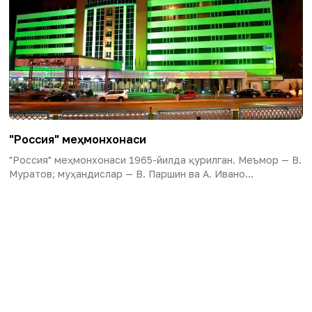
"Россия" меҳмонхонаси
"Россия" меҳмонхонаси 1965-йилда қурилган. Меъмор — В.
Муратов; муҳандислар — В. Паршин ва А. Ивано...