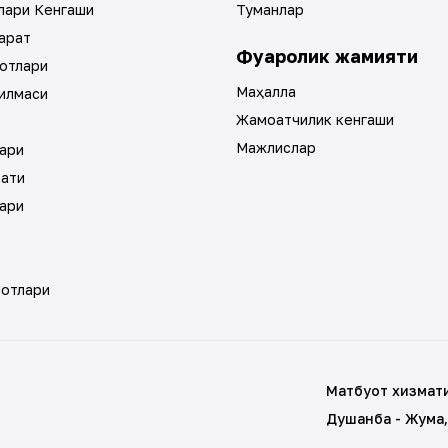
лари Кенгаши
Туманлар
арат
Фуқаролик жамияти
отлари
Маҳалла
илмаси
Жамоатчилик кенгаши
Мажлислар
ари
мати
ари
мотлари
Матбуот хизмат
Душанба - Жума