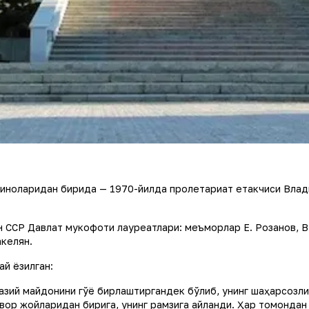
биноларидан бирида — 1970-йилда пролетариат етакчиси Влад
 ССР Давлат мукофоти лауреатлари: меъморлар Е. Розанов, В.
келян.
й ёзилган:
азий майдонини гўё бирлаштиргандек бўлиб, унинг шаҳарсозли
вор жойларидан бирига, унинг рамзига айланди. Ҳар томондан