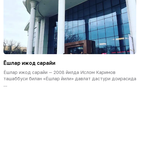
Ёшлар ижод сарайи
Ёшлар ижод сарайи — 2008 йилда Ислом Каримов
ташаббуси билан «Ёшлар йили» давлат дастури доирасида
...