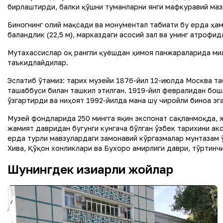
бирлаштирди, балки қўшни туманларни янги мафкуравий мазм
Биногнинг олий мақсади ва монументал табиати бу ерда ҳа
баландлик (22,5 м), марказдаги асосий зал ва унинг атроф
Мутахассислар оқ рангли қуёшдан ҳимоя панжараларида мил
таъкидлайдилар.
Эслатиб ўтамиз: тарих музейи 1876-йил 12-июлда Москва т
ташаббуси билан ташкил этилган. 1919-йил февралидан бош
ўзгартирди ва ниҳоят 1992-йилда мана шу чиройли биноға эг
Музей фондларида 250 мингга яқин экспонат сақланмоқда, ж
жамият давридан бугунги кунгача бўлган ўзбек тарихини ак
ерда турли мавзулардаги замонавий кўргазмалар мунтазам 
Хива, Қўқон хонликлари ва Бухоро амирлиги даври, тўртинчи
Шунингдек қизиқарли жойлар