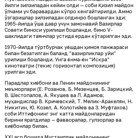
йилги зилзиладан кейин олди — собиқ Қизил майдон
ўлчами уч баравардан кўпроқ кенгайтирилди. Аммо
ўзгаришлар зилзиладан олдинроқ бошланган эди:
1965-йилда ўша давр учун замонавий Вазирлар
Совети биноси қурилиши бошланди, бино V-
шаклидаги таянчлар устида ердан кўтарилган эди.
1970-йилда тўртбурчак қуёшдан ҳимоя панжараси
билан безатилган баланд “вазирликлар уйи”
қурилиши бошланди. Унга ёнма-ён “Искра”
кинотеатри (текис горизонтал композиция)
қурилган эди.
Парадлар хиёбони ва Ленин майдонининг
меъморлари (Е. Розанов, Б. Мезенцев, Б. Зарицкий,
В. Шестопалов, А. Якушев ва Л. Адамов;
муҳандислар В. Кричевский, Т. Мелик-Аракелян, Н.
Никитин, Ю. Козел, А. Колотийев ва З. Муфтахов)
собиқ Иттифоқнинг энг катта майдонларидан
бирини яратдилар — фавворалар, гулзорлар ва
хиёбонлар билан.
ХХI аср бошида Мустақиллик майдонининг