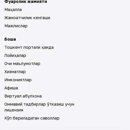
Фуқаролик жамияти
Маҳалла
Жамоатчилик кенгаши
Мажлислар
Бошқа
Тошкент портали ҳақида
Лойиҳалар
Очиқ маълумотлар
Хизматлар
Имкониятлар
Афиша
Виртуал қабулхона
Оммавий тадбирлар ўтказиш учун
лицензия
Кўп бериладиган саволлар