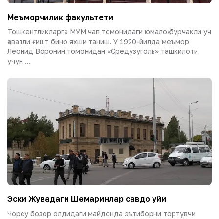
Меъморчилик факультети
Тошкентликларга МУМ чап томонидаги юмалоқ бурчакли уч
қаватли ғишт бино яхши таниш. У 1920-йилда меъмор
Леонид Воронин томонидан «Средузуголь» ташкилоти
учун ...
Эски Жувадаги Шемаринлар савдо уйи
Чорсу бозор олдидаги майдонда эътиборни тортувчи