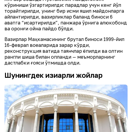
кўриниши ўзгартирилди: парадлар учун кенг йўл
торайтирилди, унинг бир қисми яшил майдонларга
айлантирилди, вазирликлар баланд биноси 6
қаватга “қисқартирилди”, панжара ўрнига алюкобонд
ва қоронғи ойна пайдо бўлди.
Вазирлар Маҳкамасининг брутал биноси 1999-йил
16-феврал воқеаларида зарар кўрди,
реконструкция вақтида таянчлар ёпилди ва олтин
рангли шиша билан қопланди — меъморларнинг
дастлабки ғояси ўтмишда қолди.
Шунингдек қизиқарли жойлар