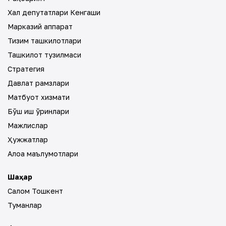
Халқ депутатлари Кенгаши
Марказий аппарат
Тизим ташкилотлари
Ташкилот тузилмаси
Стратегия
Давлат рамзлари
Матбуот хизмати
Бўш иш ўринлари
Мажлислар
Ҳужжатлар
Алоқа маълумотлари
Шаҳар
Салом Тошкент
Туманлар