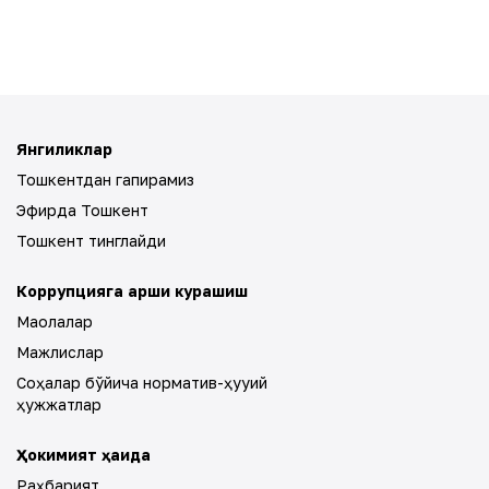
Янгиликлар
Тошкентдан гапирамиз
Эфирда Тошкент
Тошкент тинглайди
Коррупцияга қарши курашиш
Мақолалар
Мажлислар
Соҳалар бўйича норматив-ҳуқуқий
ҳужжатлар
Ҳокимият ҳақида
Раҳбарият