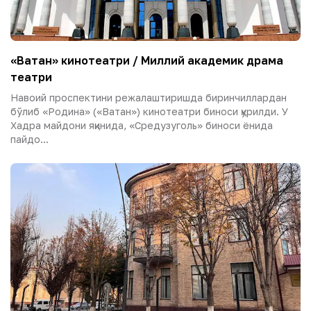
«Ватан» кинотеатри / Миллий академик драма
театри
Навоий проспектини режалаштиришда биринчиллардан
бўлиб «Родина» («Ватан») кинотеатри биноси қурилди. У
Хадра майдони яқинида, «Средузуголь» биноси ёнида
пайдо...