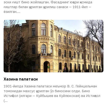
эски ғишт бино жойлашган. Фасаднинг юқори қисмида
ғиштлар билан қурилган қурилиш санаси — 1911-йил —
ёзилган....
Хазина палатаси
1901-йилда Хазина палатаси меъмор В. С. Гейнцельман
томонидан махсус қурилган ўз биносини олди. Бино
Истиқбол (илгари — Куйбышев ва Куйлюкская) ва Истиқлол
(...