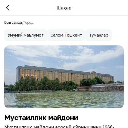
Шаҳар
Бош саҳифа
/
Город
Умумий маълумот
Салом Тошкент
Туманлар
Мустақиллик майдони
Мустақиллик майдони асосий кўринишини 1966-